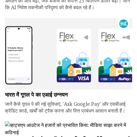
अमेज़न की आय बढ़ी, जेफ बेजोस की संपत्ति 25 बिलियन डॉलर बढ़ी। जानें
कि AI निवेश तकनीकी परिदृश्य को कैसे बदल रहे हैं।
भारत में गूगल पे का एआई उन्नयन
जानें कैसे गूगल पे की नई सुविधाएं, 'Ask Google Pay' और एसबीआई
क्रेडिट कार्ड, खर्चों को ट्रैक करना और वित्त प्रबंधन आसान बनाती हैं।