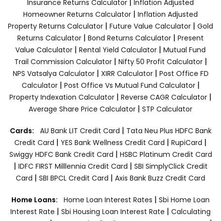
|
Insurance Returns Calculator
Inflation Adjusted
|
Homeowner Returns Calculator
Inflation Adjusted
|
|
Property Returns Calculator
Future Value Calculator
Gold
|
|
Returns Calculator
Bond Returns Calculator
Present
|
|
Value Calculator
Rental Yield Calculator
Mutual Fund
|
|
Trail Commission Calculator
Nifty 50 Profit Calculator
|
|
NPS Vatsalya Calculator
XIRR Calculator
Post Office FD
|
|
Calculator
Post Office Vs Mutual Fund Calculator
|
|
Property Indexation Calculator
Reverse CAGR Calculator
|
Average Share Price Calculator
STP Calculator
|
Cards:
AU Bank LIT Credit Card
Tata Neu Plus HDFC Bank
|
|
|
Credit Card
YES Bank Wellness Credit Card
RupiCard
|
Swiggy HDFC Bank Credit Card
HSBC Platinum Credit Card
|
|
IDFC FIRST Milllennia Credit Card
SBI SimplyClick Credit
|
|
Card
SBI BPCL Credit Card
Axis Bank Buzz Credit Card
|
Home Loans:
Home Loan Interest Rates
Sbi Home Loan
|
|
Interest Rate
Sbi Housing Loan Interest Rate
Calculating