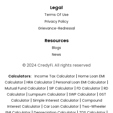
Legal
Terms Of Use
Privacy Policy
Grievance-Redressal
Resources
Blogs
News
© 2024 CredyFi. All rights reserved
|
Calculators:
Income Tax Calculator
Home Loan EMI
|
|
|
Calculator
HRA Calculator
Personal Loan EMI Calculator
|
|
|
Mutual Fund Calculator
SIP Calculator
FD Calculator
RD
|
|
|
Calculator
Lumpsum Calculator
SWP Calculator
GST
|
|
Calculator
Simple Interest Calculator
Compound
|
|
Interest Calculator
Car Loan Calculator
Two-Wheeler
|
|
|
EMI Calculator
Depreciation Calculator
TDS Calculator