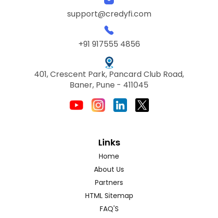
support@credyfi.com
+91 917555 4856
401, Crescent Park, Pancard Club Road,
Baner, Pune - 411045
Links
Home
About Us
Partners
HTML Sitemap
FAQ'S