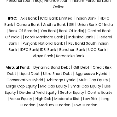
|
|
Personal Loan
Bajaj Finance Loan
Instant Personal Loan
Online
|
|
|
IFSC:
Axis Bank
ICICI Bank Limited
Indian Bank
HDFC
|
|
|
|
Bank
Canara Bank
Andhra Bank
SBI
Union Bank Of India
|
|
|
|
Bank Of Baroda
Yes Bank
Bank Of India|
Central Bank
|
|
|
Of India |
Kotak Mahindra Bank |
Indusind Bank |
Federal
|
|
Bank |
Punjanb National Bank |
RBL Bank|
South Indian
Bank |
IDFC Bank|
IDBI Bank |
Bandhan Bank |
UCO Bank |
Vijaya Bank |
Karnataka Bank
|
|
Mutual Fund:
Dynamic Bond Debt
Gilt Debt
Credit Risk
|
|
|
|
Debt
Liquid Debt
Ultra Short Debt
Aggressive Hybrid
|
|
|
Conservative Hybrid
Arbitrage Hybrid
Multi Cap Equity
|
|
|
Large Cap Equity
Mid Cap Equity
Small Cap Equity
Elss
|
|
|
Equity
Dividend Yield Equity
Sector Equity
Contra Equity
|
|
|
|
|
Value Equity
High Risk
Moderate Risk
Low Risk
Long
|
|
Duration
Medium Duration
Low Duration