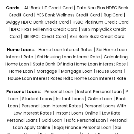
|
Cards:
AU Bank LIT Credit Card
Tata Neu Plus HDFC Bank
|
|
|
Credit Card
YES Bank Wellness Credit Card
RupiCard
|
Swiggy HDFC Bank Credit Card
HSBC Platinum Credit Card
|
|
IDFC FIRST Milllennia Credit Card
SBI SimplyClick Credit
|
|
Card
SBI BPCL Credit Card
Axis Bank Buzz Credit Card
|
Home Loans:
Home Loan Interest Rates
Sbi Home Loan
|
|
Interest Rate
Sbi Housing Loan Interest Rate
Calculating
|
|
Home Loan
State Bank Of India Home Loan Interest Rate
|
|
|
|
Home Loan
Mortgage
Mortgage Loan
House Loans
House Loan Interest Rates
Hdfc Home Loan Interest Rate
|
|
Personal Loans:
Personal Loan
Instant Personal Loan
P
|
|
|
|
Loan
Student Loans
Instant Loans
Online Loan
Bank
|
|
Loan
Personal Loan Interest Rates
Personal Loans With
|
|
Low Interest Rates
Instant Loans Online
Low Rate
|
|
|
Personal Loans
Gold Loan
Hdfc Personal Loan
Personal
|
|
Loan Apply Online
Bajaj Finance Personal Loan
Sbi