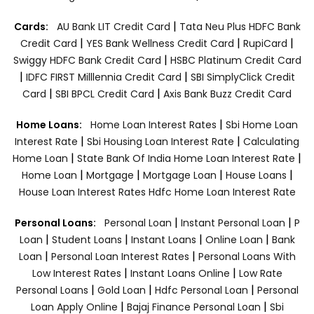
|
Cards:
AU Bank LIT Credit Card
Tata Neu Plus HDFC Bank
|
|
|
Credit Card
YES Bank Wellness Credit Card
RupiCard
|
Swiggy HDFC Bank Credit Card
HSBC Platinum Credit Card
|
|
IDFC FIRST Milllennia Credit Card
SBI SimplyClick Credit
|
|
Card
SBI BPCL Credit Card
Axis Bank Buzz Credit Card
|
Home Loans:
Home Loan Interest Rates
Sbi Home Loan
|
|
Interest Rate
Sbi Housing Loan Interest Rate
Calculating
|
|
Home Loan
State Bank Of India Home Loan Interest Rate
|
|
|
|
Home Loan
Mortgage
Mortgage Loan
House Loans
House Loan Interest Rates
Hdfc Home Loan Interest Rate
|
|
Personal Loans:
Personal Loan
Instant Personal Loan
P
|
|
|
|
Loan
Student Loans
Instant Loans
Online Loan
Bank
|
|
Loan
Personal Loan Interest Rates
Personal Loans With
|
|
Low Interest Rates
Instant Loans Online
Low Rate
|
|
|
Personal Loans
Gold Loan
Hdfc Personal Loan
Personal
|
|
Loan Apply Online
Bajaj Finance Personal Loan
Sbi