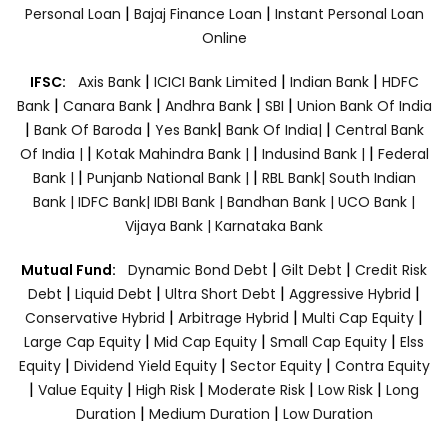
|
|
Personal Loan
Bajaj Finance Loan
Instant Personal Loan
Online
|
|
|
IFSC:
Axis Bank
ICICI Bank Limited
Indian Bank
HDFC
|
|
|
|
Bank
Canara Bank
Andhra Bank
SBI
Union Bank Of India
|
|
|
|
Bank Of Baroda
Yes Bank
Bank Of India|
Central Bank
|
|
|
Of India |
Kotak Mahindra Bank |
Indusind Bank |
Federal
|
|
Bank |
Punjanb National Bank |
RBL Bank|
South Indian
Bank |
IDFC Bank|
IDBI Bank |
Bandhan Bank |
UCO Bank |
Vijaya Bank |
Karnataka Bank
|
|
Mutual Fund:
Dynamic Bond Debt
Gilt Debt
Credit Risk
|
|
|
|
Debt
Liquid Debt
Ultra Short Debt
Aggressive Hybrid
|
|
|
Conservative Hybrid
Arbitrage Hybrid
Multi Cap Equity
|
|
|
Large Cap Equity
Mid Cap Equity
Small Cap Equity
Elss
|
|
|
Equity
Dividend Yield Equity
Sector Equity
Contra Equity
|
|
|
|
|
Value Equity
High Risk
Moderate Risk
Low Risk
Long
|
|
Duration
Medium Duration
Low Duration