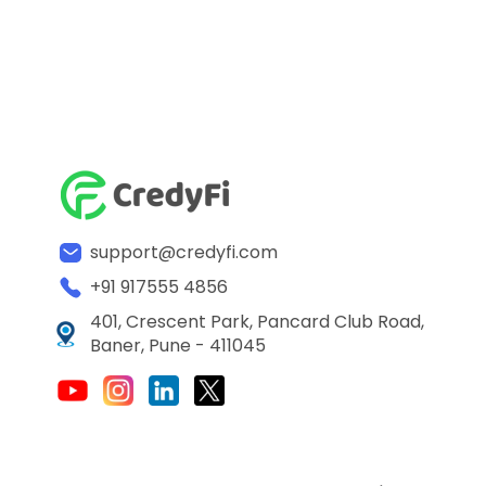
support@credyfi.com
+91 917555 4856
401, Crescent Park, Pancard Club Road,
Baner, Pune - 411045