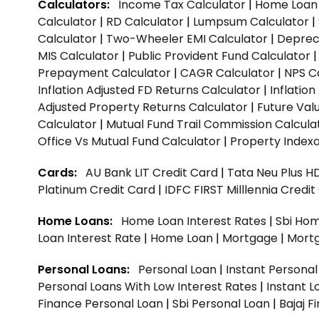
Calculators:
Income Tax Calculator
|
Home Loan 
Calculator
|
RD Calculator
|
Lumpsum Calculator
|
Calculator
|
Two-Wheeler EMI Calculator
|
Depreci
MIS Calculator
|
Public Provident Fund Calculator
Prepayment Calculator
|
CAGR Calculator
|
NPS C
Inflation Adjusted FD Returns Calculator
|
Inflatio
Adjusted Property Returns Calculator
|
Future Val
Calculator
|
Mutual Fund Trail Commission Calcula
Office Vs Mutual Fund Calculator
|
Property Indexa
Cards:
AU Bank LIT Credit Card
|
Tata Neu Plus H
Platinum Credit Card
|
IDFC FIRST Milllennia Credi
Home Loans:
Home Loan Interest Rates
|
Sbi Hom
Loan Interest Rate
|
Home Loan
|
Mortgage
|
Mort
Personal Loans:
Personal Loan
|
Instant Persona
Personal Loans With Low Interest Rates
|
Instant L
Finance Personal Loan
|
Sbi Personal Loan
|
Bajaj 