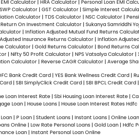
EMI Calculator
|
HRA Calculator
|
Personal Loan EMI Calc
SWP Calculator
|
GST Calculator
|
Simple Interest Calcul
ation Calculator
|
TDS Calculator
|
NSC Calculator
|
Pens
|
Return On Investment Calculator
|
Sukanya Samriddhi Yo
alculator
|
Inflation Adjusted Mutual Fund Returns Calcula
n Adjusted Insurance Returns Calculator
|
Inflation Adjust
ue Calculator
|
Gold Returns Calculator
|
Bond Returns Cal
tor
|
Nifty 50 Profit Calculator
|
NPS Vatsalya Calculator
|
tion Calculator
|
Reverse CAGR Calculator
|
Average Shar
DFC Bank Credit Card
|
YES Bank Wellness Credit Card
|
R
t Card
|
SBI SimplyClick Credit Card
|
SBI BPCL Credit Card
e Loan Interest Rate
|
Sbi Housing Loan Interest Rate
|
Ca
gage Loan
|
House Loans
|
House Loan Interest Rates
Hdfc
l Loan
|
P Loan
|
Student Loans
|
Instant Loans
|
Online Loa
oans Online
|
Low Rate Personal Loans
|
Gold Loan
|
Hdfc P
Finance Loan
|
Instant Personal Loan Online