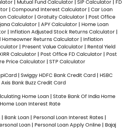
ulator
|
Mutual Fund Calculator
|
SIP Calculator
|
FD
ator
|
Compound Interest Calculator
|
Car Loan
ion Calculator
|
Gratuity Calculator
|
Post Office
jana Calculator
|
APY Calculator
|
Home Loan
tor
|
Inflation Adjusted Stock Returns Calculator
|
ed Homeowner Returns Calculator
|
Inflation
culator
|
Present Value Calculator
|
Rental Yield
XIRR Calculator
|
Post Office FD Calculator
|
Post
e Price Calculator
|
STP Calculator
upiCard
|
Swiggy HDFC Bank Credit Card
|
HSBC
|
Axis Bank Buzz Credit Card
lculating Home Loan
|
State Bank Of India Home
 Home Loan Interest Rate
n
|
Bank Loan
|
Personal Loan Interest Rates
|
ersonal Loan
|
Personal Loan Apply Online
|
Bajaj