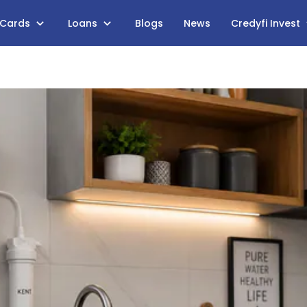
 Cards
Loans
Blogs
News
Credyfi Invest