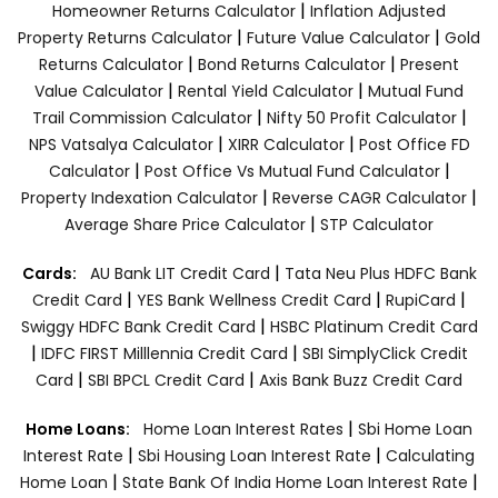
|
Homeowner Returns Calculator
Inflation Adjusted
|
|
Property Returns Calculator
Future Value Calculator
Gold
|
|
Returns Calculator
Bond Returns Calculator
Present
|
|
Value Calculator
Rental Yield Calculator
Mutual Fund
|
|
Trail Commission Calculator
Nifty 50 Profit Calculator
|
|
NPS Vatsalya Calculator
XIRR Calculator
Post Office FD
|
|
Calculator
Post Office Vs Mutual Fund Calculator
|
|
Property Indexation Calculator
Reverse CAGR Calculator
|
Average Share Price Calculator
STP Calculator
|
Cards:
AU Bank LIT Credit Card
Tata Neu Plus HDFC Bank
|
|
|
Credit Card
YES Bank Wellness Credit Card
RupiCard
|
Swiggy HDFC Bank Credit Card
HSBC Platinum Credit Card
|
|
IDFC FIRST Milllennia Credit Card
SBI SimplyClick Credit
|
|
Card
SBI BPCL Credit Card
Axis Bank Buzz Credit Card
|
Home Loans:
Home Loan Interest Rates
Sbi Home Loan
|
|
Interest Rate
Sbi Housing Loan Interest Rate
Calculating
|
|
Home Loan
State Bank Of India Home Loan Interest Rate