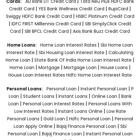
|
Cards:
AU Bank LIT Credit Card
Tata Neu Plus HDFC Bank
|
|
|
Credit Card
YES Bank Wellness Credit Card
RupiCard
|
Swiggy HDFC Bank Credit Card
HSBC Platinum Credit Card
|
|
IDFC FIRST Milllennia Credit Card
SBI SimplyClick Credit
|
|
Card
SBI BPCL Credit Card
Axis Bank Buzz Credit Card
|
Home Loans:
Home Loan Interest Rates
Sbi Home Loan
|
|
Interest Rate
Sbi Housing Loan Interest Rate
Calculating
|
|
Home Loan
State Bank Of India Home Loan Interest Rate
|
|
|
|
Home Loan
Mortgage
Mortgage Loan
House Loans
House Loan Interest Rates
Hdfc Home Loan Interest Rate
|
|
Personal Loans:
Personal Loan
Instant Personal Loan
P
|
|
|
|
Loan
Student Loans
Instant Loans
Online Loan
Bank
|
|
Loan
Personal Loan Interest Rates
Personal Loans With
|
|
Low Interest Rates
Instant Loans Online
Low Rate
|
|
|
Personal Loans
Gold Loan
Hdfc Personal Loan
Personal
|
|
Loan Apply Online
Bajaj Finance Personal Loan
Sbi
|
|
Personal Loan
Bajaj Finance Loan
Instant Personal Loan