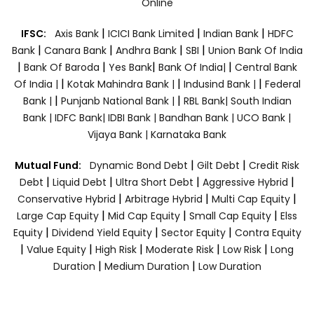
Online
|
|
|
IFSC:
Axis Bank
ICICI Bank Limited
Indian Bank
HDFC
|
|
|
|
Bank
Canara Bank
Andhra Bank
SBI
Union Bank Of India
|
|
|
|
Bank Of Baroda
Yes Bank
Bank Of India|
Central Bank
|
|
|
Of India |
Kotak Mahindra Bank |
Indusind Bank |
Federal
|
|
Bank |
Punjanb National Bank |
RBL Bank|
South Indian
Bank |
IDFC Bank|
IDBI Bank |
Bandhan Bank |
UCO Bank |
Vijaya Bank |
Karnataka Bank
|
|
Mutual Fund:
Dynamic Bond Debt
Gilt Debt
Credit Risk
|
|
|
|
Debt
Liquid Debt
Ultra Short Debt
Aggressive Hybrid
|
|
|
Conservative Hybrid
Arbitrage Hybrid
Multi Cap Equity
|
|
|
Large Cap Equity
Mid Cap Equity
Small Cap Equity
Elss
|
|
|
Equity
Dividend Yield Equity
Sector Equity
Contra Equity
|
|
|
|
|
Value Equity
High Risk
Moderate Risk
Low Risk
Long
|
|
Duration
Medium Duration
Low Duration