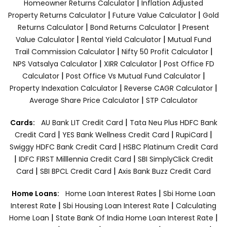
|
Homeowner Returns Calculator
Inflation Adjusted
|
|
Property Returns Calculator
Future Value Calculator
Gold
|
|
Returns Calculator
Bond Returns Calculator
Present
|
|
Value Calculator
Rental Yield Calculator
Mutual Fund
|
|
Trail Commission Calculator
Nifty 50 Profit Calculator
|
|
NPS Vatsalya Calculator
XIRR Calculator
Post Office FD
|
|
Calculator
Post Office Vs Mutual Fund Calculator
|
|
Property Indexation Calculator
Reverse CAGR Calculator
|
Average Share Price Calculator
STP Calculator
|
Cards:
AU Bank LIT Credit Card
Tata Neu Plus HDFC Bank
|
|
|
Credit Card
YES Bank Wellness Credit Card
RupiCard
|
Swiggy HDFC Bank Credit Card
HSBC Platinum Credit Card
|
|
IDFC FIRST Milllennia Credit Card
SBI SimplyClick Credit
|
|
Card
SBI BPCL Credit Card
Axis Bank Buzz Credit Card
|
Home Loans:
Home Loan Interest Rates
Sbi Home Loan
|
|
Interest Rate
Sbi Housing Loan Interest Rate
Calculating
|
|
Home Loan
State Bank Of India Home Loan Interest Rate