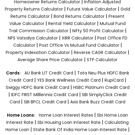
|
Homeowner Returns Calculator
Inflation Adjusted
|
|
Property Returns Calculator
Future Value Calculator
Gold
|
|
Returns Calculator
Bond Returns Calculator
Present
|
|
Value Calculator
Rental Yield Calculator
Mutual Fund
|
|
Trail Commission Calculator
Nifty 50 Profit Calculator
|
|
NPS Vatsalya Calculator
XIRR Calculator
Post Office FD
|
|
Calculator
Post Office Vs Mutual Fund Calculator
|
|
Property Indexation Calculator
Reverse CAGR Calculator
|
Average Share Price Calculator
STP Calculator
|
Cards:
AU Bank LIT Credit Card
Tata Neu Plus HDFC Bank
|
|
|
Credit Card
YES Bank Wellness Credit Card
RupiCard
|
Swiggy HDFC Bank Credit Card
HSBC Platinum Credit Card
|
|
IDFC FIRST Milllennia Credit Card
SBI SimplyClick Credit
|
|
Card
SBI BPCL Credit Card
Axis Bank Buzz Credit Card
|
Home Loans:
Home Loan Interest Rates
Sbi Home Loan
|
|
Interest Rate
Sbi Housing Loan Interest Rate
Calculating
|
|
Home Loan
State Bank Of India Home Loan Interest Rate