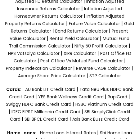
|
Adjusted FD Returns Calculator
Inflation Adjusted
|
Insurance Returns Calculator
Inflation Adjusted
|
Homeowner Returns Calculator
Inflation Adjusted
|
|
Property Returns Calculator
Future Value Calculator
Gold
|
|
Returns Calculator
Bond Returns Calculator
Present
|
|
Value Calculator
Rental Yield Calculator
Mutual Fund
|
|
Trail Commission Calculator
Nifty 50 Profit Calculator
|
|
NPS Vatsalya Calculator
XIRR Calculator
Post Office FD
|
|
Calculator
Post Office Vs Mutual Fund Calculator
|
|
Property Indexation Calculator
Reverse CAGR Calculator
|
Average Share Price Calculator
STP Calculator
|
Cards:
AU Bank LIT Credit Card
Tata Neu Plus HDFC Bank
|
|
|
Credit Card
YES Bank Wellness Credit Card
RupiCard
|
Swiggy HDFC Bank Credit Card
HSBC Platinum Credit Card
|
|
IDFC FIRST Milllennia Credit Card
SBI SimplyClick Credit
|
|
Card
SBI BPCL Credit Card
Axis Bank Buzz Credit Card
|
Home Loans:
Home Loan Interest Rates
Sbi Home Loan