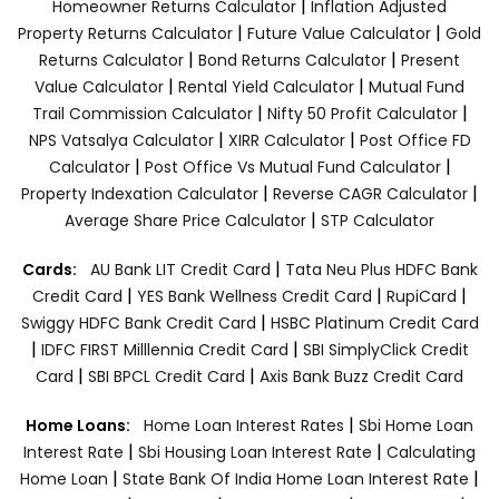
|
Homeowner Returns Calculator
Inflation Adjusted
|
|
Property Returns Calculator
Future Value Calculator
Gold
|
|
Returns Calculator
Bond Returns Calculator
Present
|
|
Value Calculator
Rental Yield Calculator
Mutual Fund
|
|
Trail Commission Calculator
Nifty 50 Profit Calculator
|
|
NPS Vatsalya Calculator
XIRR Calculator
Post Office FD
|
|
Calculator
Post Office Vs Mutual Fund Calculator
|
|
Property Indexation Calculator
Reverse CAGR Calculator
|
Average Share Price Calculator
STP Calculator
|
Cards:
AU Bank LIT Credit Card
Tata Neu Plus HDFC Bank
|
|
|
Credit Card
YES Bank Wellness Credit Card
RupiCard
|
Swiggy HDFC Bank Credit Card
HSBC Platinum Credit Card
|
|
IDFC FIRST Milllennia Credit Card
SBI SimplyClick Credit
|
|
Card
SBI BPCL Credit Card
Axis Bank Buzz Credit Card
|
Home Loans:
Home Loan Interest Rates
Sbi Home Loan
|
|
Interest Rate
Sbi Housing Loan Interest Rate
Calculating
|
|
Home Loan
State Bank Of India Home Loan Interest Rate