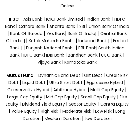
Online
|
|
|
IFSC:
Axis Bank
ICICI Bank Limited
Indian Bank
HDFC
|
|
|
|
Bank
Canara Bank
Andhra Bank
SBI
Union Bank Of India
|
|
|
|
Bank Of Baroda
Yes Bank
Bank Of India|
Central Bank
|
|
|
Of India |
Kotak Mahindra Bank |
Indusind Bank |
Federal
|
|
Bank |
Punjanb National Bank |
RBL Bank|
South Indian
Bank |
IDFC Bank|
IDBI Bank |
Bandhan Bank |
UCO Bank |
Vijaya Bank |
Karnataka Bank
|
|
Mutual Fund:
Dynamic Bond Debt
Gilt Debt
Credit Risk
|
|
|
|
Debt
Liquid Debt
Ultra Short Debt
Aggressive Hybrid
|
|
|
Conservative Hybrid
Arbitrage Hybrid
Multi Cap Equity
|
|
|
Large Cap Equity
Mid Cap Equity
Small Cap Equity
Elss
|
|
|
Equity
Dividend Yield Equity
Sector Equity
Contra Equity
|
|
|
|
|
Value Equity
High Risk
Moderate Risk
Low Risk
Long
|
|
Duration
Medium Duration
Low Duration