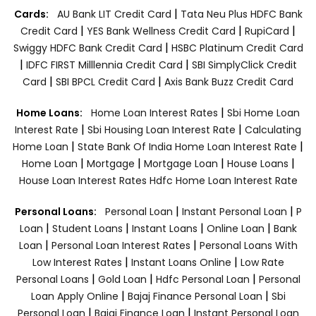
|
Cards:
AU Bank LIT Credit Card
Tata Neu Plus HDFC Bank
|
|
|
Credit Card
YES Bank Wellness Credit Card
RupiCard
|
Swiggy HDFC Bank Credit Card
HSBC Platinum Credit Card
|
|
IDFC FIRST Milllennia Credit Card
SBI SimplyClick Credit
|
|
Card
SBI BPCL Credit Card
Axis Bank Buzz Credit Card
|
Home Loans:
Home Loan Interest Rates
Sbi Home Loan
|
|
Interest Rate
Sbi Housing Loan Interest Rate
Calculating
|
|
Home Loan
State Bank Of India Home Loan Interest Rate
|
|
|
|
Home Loan
Mortgage
Mortgage Loan
House Loans
House Loan Interest Rates
Hdfc Home Loan Interest Rate
|
|
Personal Loans:
Personal Loan
Instant Personal Loan
P
|
|
|
|
Loan
Student Loans
Instant Loans
Online Loan
Bank
|
|
Loan
Personal Loan Interest Rates
Personal Loans With
|
|
Low Interest Rates
Instant Loans Online
Low Rate
|
|
|
Personal Loans
Gold Loan
Hdfc Personal Loan
Personal
|
|
Loan Apply Online
Bajaj Finance Personal Loan
Sbi
|
|
Personal Loan
Bajaj Finance Loan
Instant Personal Loan