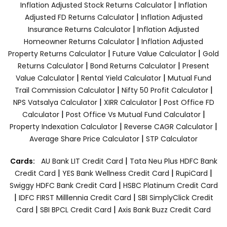
|
Inflation Adjusted Stock Returns Calculator
Inflation
|
Adjusted FD Returns Calculator
Inflation Adjusted
|
Insurance Returns Calculator
Inflation Adjusted
|
Homeowner Returns Calculator
Inflation Adjusted
|
|
Property Returns Calculator
Future Value Calculator
Gold
|
|
Returns Calculator
Bond Returns Calculator
Present
|
|
Value Calculator
Rental Yield Calculator
Mutual Fund
|
|
Trail Commission Calculator
Nifty 50 Profit Calculator
|
|
NPS Vatsalya Calculator
XIRR Calculator
Post Office FD
|
|
Calculator
Post Office Vs Mutual Fund Calculator
|
|
Property Indexation Calculator
Reverse CAGR Calculator
|
Average Share Price Calculator
STP Calculator
|
Cards:
AU Bank LIT Credit Card
Tata Neu Plus HDFC Bank
|
|
|
Credit Card
YES Bank Wellness Credit Card
RupiCard
|
Swiggy HDFC Bank Credit Card
HSBC Platinum Credit Card
|
|
IDFC FIRST Milllennia Credit Card
SBI SimplyClick Credit
|
|
Card
SBI BPCL Credit Card
Axis Bank Buzz Credit Card