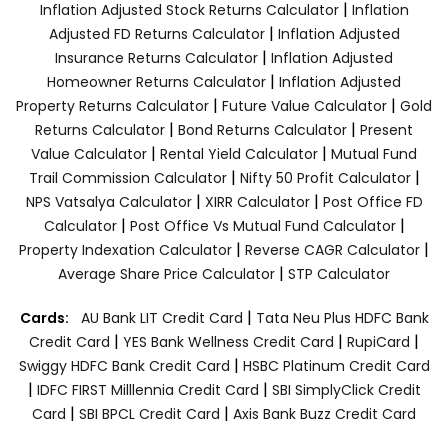
|
Inflation Adjusted Stock Returns Calculator
Inflation
|
Adjusted FD Returns Calculator
Inflation Adjusted
|
Insurance Returns Calculator
Inflation Adjusted
|
Homeowner Returns Calculator
Inflation Adjusted
|
|
Property Returns Calculator
Future Value Calculator
Gold
|
|
Returns Calculator
Bond Returns Calculator
Present
|
|
Value Calculator
Rental Yield Calculator
Mutual Fund
|
|
Trail Commission Calculator
Nifty 50 Profit Calculator
|
|
NPS Vatsalya Calculator
XIRR Calculator
Post Office FD
|
|
Calculator
Post Office Vs Mutual Fund Calculator
|
|
Property Indexation Calculator
Reverse CAGR Calculator
|
Average Share Price Calculator
STP Calculator
|
Cards:
AU Bank LIT Credit Card
Tata Neu Plus HDFC Bank
|
|
|
Credit Card
YES Bank Wellness Credit Card
RupiCard
|
Swiggy HDFC Bank Credit Card
HSBC Platinum Credit Card
|
|
IDFC FIRST Milllennia Credit Card
SBI SimplyClick Credit
|
|
Card
SBI BPCL Credit Card
Axis Bank Buzz Credit Card