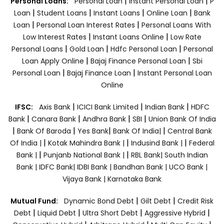
|
|
Personal Loans:
Personal Loan
Instant Personal Loan
P
|
|
|
|
Loan
Student Loans
Instant Loans
Online Loan
Bank
|
|
Loan
Personal Loan Interest Rates
Personal Loans With
|
|
Low Interest Rates
Instant Loans Online
Low Rate
|
|
|
Personal Loans
Gold Loan
Hdfc Personal Loan
Personal
|
|
Loan Apply Online
Bajaj Finance Personal Loan
Sbi
|
|
Personal Loan
Bajaj Finance Loan
Instant Personal Loan
Online
|
|
|
IFSC:
Axis Bank
ICICI Bank Limited
Indian Bank
HDFC
|
|
|
|
Bank
Canara Bank
Andhra Bank
SBI
Union Bank Of India
|
|
|
|
Bank Of Baroda
Yes Bank
Bank Of India|
Central Bank
|
|
|
Of India |
Kotak Mahindra Bank |
Indusind Bank |
Federal
|
|
Bank |
Punjanb National Bank |
RBL Bank|
South Indian
Bank |
IDFC Bank|
IDBI Bank |
Bandhan Bank |
UCO Bank |
Vijaya Bank |
Karnataka Bank
|
|
Mutual Fund:
Dynamic Bond Debt
Gilt Debt
Credit Risk
|
|
|
|
Debt
Liquid Debt
Ultra Short Debt
Aggressive Hybrid