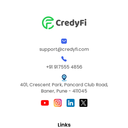
support@credyfi.com
+91 917555 4856
401, Crescent Park, Pancard Club Road,
Baner, Pune - 411045
Links