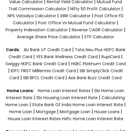
|
|
Value Calculator
Rental Yield Calculator
Mutual Fund
|
|
Trail Commission Calculator
Nifty 50 Profit Calculator
|
|
NPS Vatsalya Calculator
XIRR Calculator
Post Office FD
|
|
Calculator
Post Office Vs Mutual Fund Calculator
|
|
Property Indexation Calculator
Reverse CAGR Calculator
|
Average Share Price Calculator
STP Calculator
|
Cards:
AU Bank LIT Credit Card
Tata Neu Plus HDFC Bank
|
|
|
Credit Card
YES Bank Wellness Credit Card
RupiCard
|
Swiggy HDFC Bank Credit Card
HSBC Platinum Credit Card
|
|
IDFC FIRST Milllennia Credit Card
SBI SimplyClick Credit
|
|
Card
SBI BPCL Credit Card
Axis Bank Buzz Credit Card
|
Home Loans:
Home Loan Interest Rates
Sbi Home Loan
|
|
Interest Rate
Sbi Housing Loan Interest Rate
Calculating
|
|
Home Loan
State Bank Of India Home Loan Interest Rate
|
|
|
|
Home Loan
Mortgage
Mortgage Loan
House Loans
House Loan Interest Rates
Hdfc Home Loan Interest Rate