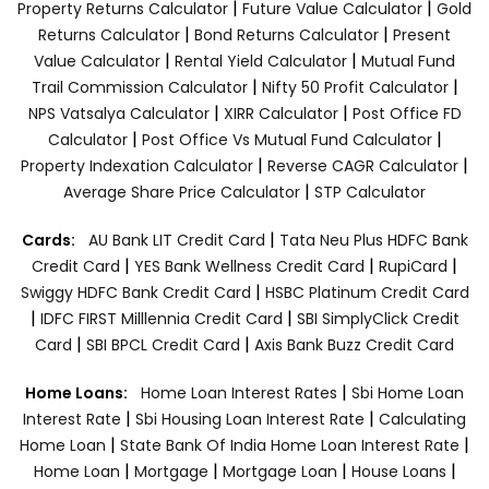
|
|
Property Returns Calculator
Future Value Calculator
Gold
|
|
Returns Calculator
Bond Returns Calculator
Present
|
|
Value Calculator
Rental Yield Calculator
Mutual Fund
|
|
Trail Commission Calculator
Nifty 50 Profit Calculator
|
|
NPS Vatsalya Calculator
XIRR Calculator
Post Office FD
|
|
Calculator
Post Office Vs Mutual Fund Calculator
|
|
Property Indexation Calculator
Reverse CAGR Calculator
|
Average Share Price Calculator
STP Calculator
|
Cards:
AU Bank LIT Credit Card
Tata Neu Plus HDFC Bank
|
|
|
Credit Card
YES Bank Wellness Credit Card
RupiCard
|
Swiggy HDFC Bank Credit Card
HSBC Platinum Credit Card
|
|
IDFC FIRST Milllennia Credit Card
SBI SimplyClick Credit
|
|
Card
SBI BPCL Credit Card
Axis Bank Buzz Credit Card
|
Home Loans:
Home Loan Interest Rates
Sbi Home Loan
|
|
Interest Rate
Sbi Housing Loan Interest Rate
Calculating
|
|
Home Loan
State Bank Of India Home Loan Interest Rate
|
|
|
|
Home Loan
Mortgage
Mortgage Loan
House Loans