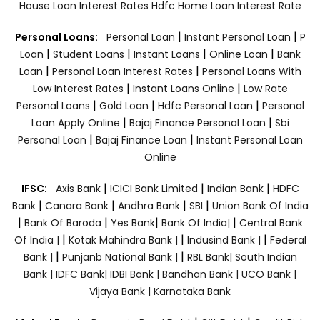
House Loan Interest Rates
Hdfc Home Loan Interest Rate
|
|
Personal Loans:
Personal Loan
Instant Personal Loan
P
|
|
|
|
Loan
Student Loans
Instant Loans
Online Loan
Bank
|
|
Loan
Personal Loan Interest Rates
Personal Loans With
|
|
Low Interest Rates
Instant Loans Online
Low Rate
|
|
|
Personal Loans
Gold Loan
Hdfc Personal Loan
Personal
|
|
Loan Apply Online
Bajaj Finance Personal Loan
Sbi
|
|
Personal Loan
Bajaj Finance Loan
Instant Personal Loan
Online
|
|
|
IFSC:
Axis Bank
ICICI Bank Limited
Indian Bank
HDFC
|
|
|
|
Bank
Canara Bank
Andhra Bank
SBI
Union Bank Of India
|
|
|
|
Bank Of Baroda
Yes Bank
Bank Of India|
Central Bank
|
|
|
Of India |
Kotak Mahindra Bank |
Indusind Bank |
Federal
|
|
Bank |
Punjanb National Bank |
RBL Bank|
South Indian
Bank |
IDFC Bank|
IDBI Bank |
Bandhan Bank |
UCO Bank |
Vijaya Bank |
Karnataka Bank