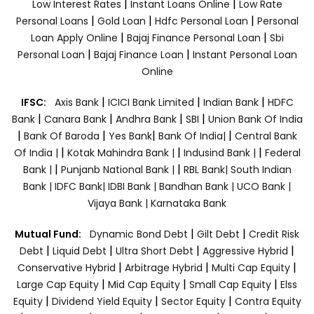
|
|
Low Interest Rates
Instant Loans Online
Low Rate
|
|
|
Personal Loans
Gold Loan
Hdfc Personal Loan
Personal
|
|
Loan Apply Online
Bajaj Finance Personal Loan
Sbi
|
|
Personal Loan
Bajaj Finance Loan
Instant Personal Loan
Online
|
|
|
IFSC:
Axis Bank
ICICI Bank Limited
Indian Bank
HDFC
|
|
|
|
Bank
Canara Bank
Andhra Bank
SBI
Union Bank Of India
|
|
|
|
Bank Of Baroda
Yes Bank
Bank Of India|
Central Bank
|
|
|
Of India |
Kotak Mahindra Bank |
Indusind Bank |
Federal
|
|
Bank |
Punjanb National Bank |
RBL Bank|
South Indian
Bank |
IDFC Bank|
IDBI Bank |
Bandhan Bank |
UCO Bank |
Vijaya Bank |
Karnataka Bank
|
|
Mutual Fund:
Dynamic Bond Debt
Gilt Debt
Credit Risk
|
|
|
|
Debt
Liquid Debt
Ultra Short Debt
Aggressive Hybrid
|
|
|
Conservative Hybrid
Arbitrage Hybrid
Multi Cap Equity
|
|
|
Large Cap Equity
Mid Cap Equity
Small Cap Equity
Elss
|
|
|
Equity
Dividend Yield Equity
Sector Equity
Contra Equity