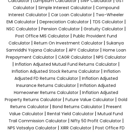
|
|
|
Calculator
Lumpsum Calculator
SWP Calculator
GST
|
|
Calculator
Simple Interest Calculator
Compound
|
|
Interest Calculator
Car Loan Calculator
Two-Wheeler
|
|
|
EMI Calculator
Depreciation Calculator
TDS Calculator
|
|
|
NSC Calculator
Pension Calculator
Gratuity Calculator
|
Post Office MIS Calculator
Public Provident Fund
|
|
Calculator
Return On Investment Calculator
Sukanya
|
|
Samriddhi Yojana Calculator
APY Calculator
Home Loan
|
|
Prepayment Calculator
CAGR Calculator
NPS Calculator
|
|
Inflation Adjusted Mutual Fund Returns Calculator
|
Inflation Adjusted Stock Returns Calculator
Inflation
|
Adjusted FD Returns Calculator
Inflation Adjusted
|
Insurance Returns Calculator
Inflation Adjusted
|
Homeowner Returns Calculator
Inflation Adjusted
|
|
Property Returns Calculator
Future Value Calculator
Gold
|
|
Returns Calculator
Bond Returns Calculator
Present
|
|
Value Calculator
Rental Yield Calculator
Mutual Fund
|
|
Trail Commission Calculator
Nifty 50 Profit Calculator
|
|
NPS Vatsalya Calculator
XIRR Calculator
Post Office FD