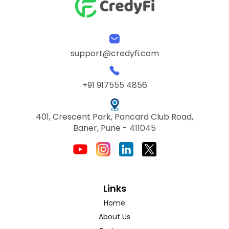
support@credyfi.com
+91 917555 4856
401, Crescent Park, Pancard Club Road,
Baner, Pune - 411045
Links
Home
About Us