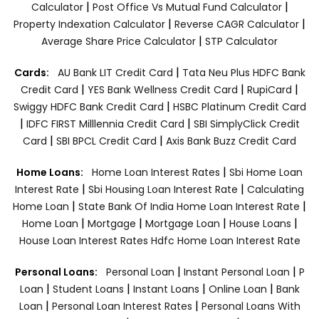
|
|
Calculator
Post Office Vs Mutual Fund Calculator
|
|
Property Indexation Calculator
Reverse CAGR Calculator
|
Average Share Price Calculator
STP Calculator
|
Cards:
AU Bank LIT Credit Card
Tata Neu Plus HDFC Bank
|
|
|
Credit Card
YES Bank Wellness Credit Card
RupiCard
|
Swiggy HDFC Bank Credit Card
HSBC Platinum Credit Card
|
|
IDFC FIRST Milllennia Credit Card
SBI SimplyClick Credit
|
|
Card
SBI BPCL Credit Card
Axis Bank Buzz Credit Card
|
Home Loans:
Home Loan Interest Rates
Sbi Home Loan
|
|
Interest Rate
Sbi Housing Loan Interest Rate
Calculating
|
|
Home Loan
State Bank Of India Home Loan Interest Rate
|
|
|
|
Home Loan
Mortgage
Mortgage Loan
House Loans
House Loan Interest Rates
Hdfc Home Loan Interest Rate
|
|
Personal Loans:
Personal Loan
Instant Personal Loan
P
|
|
|
|
Loan
Student Loans
Instant Loans
Online Loan
Bank
|
|
Loan
Personal Loan Interest Rates
Personal Loans With