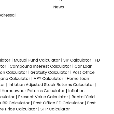
y
News
dressal
ulator
|
Mutual Fund Calculator
|
SIP Calculator
|
FD
ator
|
Compound Interest Calculator
|
Car Loan
ion Calculator
|
Gratuity Calculator
|
Post Office
jana Calculator
|
APY Calculator
|
Home Loan
tor
|
Inflation Adjusted Stock Returns Calculator
|
ed Homeowner Returns Calculator
|
Inflation
culator
|
Present Value Calculator
|
Rental Yield
XIRR Calculator
|
Post Office FD Calculator
|
Post
e Price Calculator
|
STP Calculator