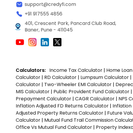
support@credyfi.com
+91 917555 4856
401, Crescent Park, Pancard Club Road,
Baner, Pune - 411045
Calculators:
Income Tax Calculator
|
Home Loan 
Calculator
|
RD Calculator
|
Lumpsum Calculator
|
Calculator
|
Two-Wheeler EMI Calculator
|
Depreci
MIS Calculator
|
Public Provident Fund Calculator
Prepayment Calculator
|
CAGR Calculator
|
NPS C
Inflation Adjusted FD Returns Calculator
|
Inflatio
Adjusted Property Returns Calculator
|
Future Val
Calculator
|
Mutual Fund Trail Commission Calcula
Office Vs Mutual Fund Calculator
|
Property Indexa