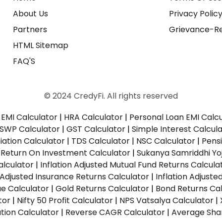
About Us
Privacy Polic
Partners
Grievance-Re
HTML Sitemap
FAQ'S
© 2024 CredyFi. All rights reserved
EMI Calculator
|
HRA Calculator
|
Personal Loan EMI Calc
SWP Calculator
|
GST Calculator
|
Simple Interest Calcul
ation Calculator
|
TDS Calculator
|
NSC Calculator
|
Pens
|
Return On Investment Calculator
|
Sukanya Samriddhi Yo
alculator
|
Inflation Adjusted Mutual Fund Returns Calcula
n Adjusted Insurance Returns Calculator
|
Inflation Adjust
ue Calculator
|
Gold Returns Calculator
|
Bond Returns Cal
tor
|
Nifty 50 Profit Calculator
|
NPS Vatsalya Calculator
|
tion Calculator
|
Reverse CAGR Calculator
|
Average Shar