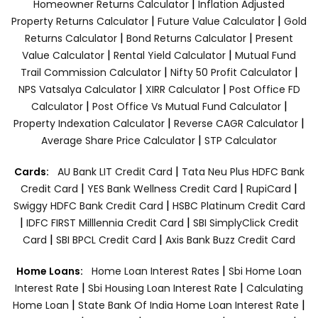
|
Homeowner Returns Calculator
Inflation Adjusted
|
|
Property Returns Calculator
Future Value Calculator
Gold
|
|
Returns Calculator
Bond Returns Calculator
Present
|
|
Value Calculator
Rental Yield Calculator
Mutual Fund
|
|
Trail Commission Calculator
Nifty 50 Profit Calculator
|
|
NPS Vatsalya Calculator
XIRR Calculator
Post Office FD
|
|
Calculator
Post Office Vs Mutual Fund Calculator
|
|
Property Indexation Calculator
Reverse CAGR Calculator
|
Average Share Price Calculator
STP Calculator
|
Cards:
AU Bank LIT Credit Card
Tata Neu Plus HDFC Bank
|
|
|
Credit Card
YES Bank Wellness Credit Card
RupiCard
|
Swiggy HDFC Bank Credit Card
HSBC Platinum Credit Card
|
|
IDFC FIRST Milllennia Credit Card
SBI SimplyClick Credit
|
|
Card
SBI BPCL Credit Card
Axis Bank Buzz Credit Card
|
Home Loans:
Home Loan Interest Rates
Sbi Home Loan
|
|
Interest Rate
Sbi Housing Loan Interest Rate
Calculating
|
|
Home Loan
State Bank Of India Home Loan Interest Rate