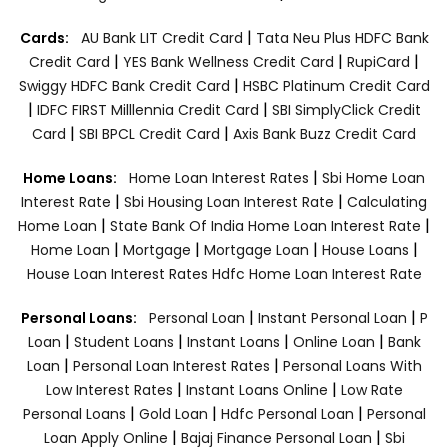
|
Cards:
AU Bank LIT Credit Card
Tata Neu Plus HDFC Bank
|
|
|
Credit Card
YES Bank Wellness Credit Card
RupiCard
|
Swiggy HDFC Bank Credit Card
HSBC Platinum Credit Card
|
|
IDFC FIRST Milllennia Credit Card
SBI SimplyClick Credit
|
|
Card
SBI BPCL Credit Card
Axis Bank Buzz Credit Card
|
Home Loans:
Home Loan Interest Rates
Sbi Home Loan
|
|
Interest Rate
Sbi Housing Loan Interest Rate
Calculating
|
|
Home Loan
State Bank Of India Home Loan Interest Rate
|
|
|
|
Home Loan
Mortgage
Mortgage Loan
House Loans
House Loan Interest Rates
Hdfc Home Loan Interest Rate
|
|
Personal Loans:
Personal Loan
Instant Personal Loan
P
|
|
|
|
Loan
Student Loans
Instant Loans
Online Loan
Bank
|
|
Loan
Personal Loan Interest Rates
Personal Loans With
|
|
Low Interest Rates
Instant Loans Online
Low Rate
|
|
|
Personal Loans
Gold Loan
Hdfc Personal Loan
Personal
|
|
Loan Apply Online
Bajaj Finance Personal Loan
Sbi