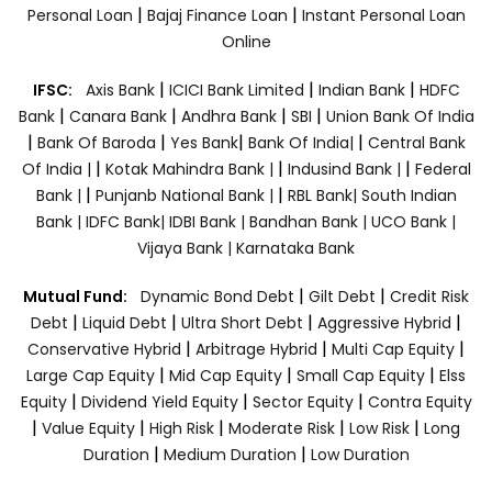
|
|
Personal Loan
Bajaj Finance Loan
Instant Personal Loan
Online
|
|
|
IFSC:
Axis Bank
ICICI Bank Limited
Indian Bank
HDFC
|
|
|
|
Bank
Canara Bank
Andhra Bank
SBI
Union Bank Of India
|
|
|
|
Bank Of Baroda
Yes Bank
Bank Of India|
Central Bank
|
|
|
Of India |
Kotak Mahindra Bank |
Indusind Bank |
Federal
|
|
Bank |
Punjanb National Bank |
RBL Bank|
South Indian
Bank |
IDFC Bank|
IDBI Bank |
Bandhan Bank |
UCO Bank |
Vijaya Bank |
Karnataka Bank
|
|
Mutual Fund:
Dynamic Bond Debt
Gilt Debt
Credit Risk
|
|
|
|
Debt
Liquid Debt
Ultra Short Debt
Aggressive Hybrid
|
|
|
Conservative Hybrid
Arbitrage Hybrid
Multi Cap Equity
|
|
|
Large Cap Equity
Mid Cap Equity
Small Cap Equity
Elss
|
|
|
Equity
Dividend Yield Equity
Sector Equity
Contra Equity
|
|
|
|
|
Value Equity
High Risk
Moderate Risk
Low Risk
Long
|
|
Duration
Medium Duration
Low Duration