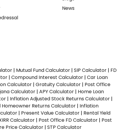
y
News
dressal
ulator
|
Mutual Fund Calculator
|
SIP Calculator
|
FD
ator
|
Compound Interest Calculator
|
Car Loan
ion Calculator
|
Gratuity Calculator
|
Post Office
jana Calculator
|
APY Calculator
|
Home Loan
tor
|
Inflation Adjusted Stock Returns Calculator
|
ed Homeowner Returns Calculator
|
Inflation
culator
|
Present Value Calculator
|
Rental Yield
XIRR Calculator
|
Post Office FD Calculator
|
Post
e Price Calculator
|
STP Calculator