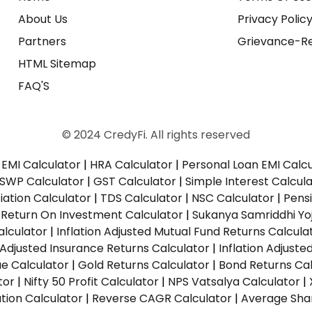
About Us
Privacy Polic
Partners
Grievance-Re
HTML Sitemap
FAQ'S
© 2024 CredyFi. All rights reserved
EMI Calculator
|
HRA Calculator
|
Personal Loan EMI Calc
SWP Calculator
|
GST Calculator
|
Simple Interest Calcul
ation Calculator
|
TDS Calculator
|
NSC Calculator
|
Pens
|
Return On Investment Calculator
|
Sukanya Samriddhi Yo
alculator
|
Inflation Adjusted Mutual Fund Returns Calcula
n Adjusted Insurance Returns Calculator
|
Inflation Adjust
ue Calculator
|
Gold Returns Calculator
|
Bond Returns Cal
tor
|
Nifty 50 Profit Calculator
|
NPS Vatsalya Calculator
|
tion Calculator
|
Reverse CAGR Calculator
|
Average Shar