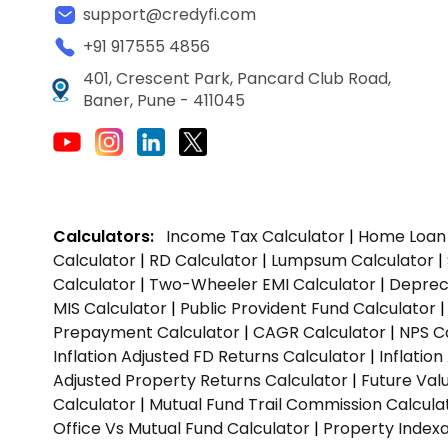
support@credyfi.com
+91 917555 4856
401, Crescent Park, Pancard Club Road,
Baner, Pune - 411045
Calculators:
Income Tax Calculator
|
Home Loan 
Calculator
|
RD Calculator
|
Lumpsum Calculator
|
Calculator
|
Two-Wheeler EMI Calculator
|
Depreci
MIS Calculator
|
Public Provident Fund Calculator
Prepayment Calculator
|
CAGR Calculator
|
NPS C
Inflation Adjusted FD Returns Calculator
|
Inflatio
Adjusted Property Returns Calculator
|
Future Val
Calculator
|
Mutual Fund Trail Commission Calcula
Office Vs Mutual Fund Calculator
|
Property Indexa