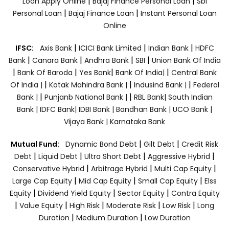
|
|
Loan Apply Online
Bajaj Finance Personal Loan
Sbi
|
|
Personal Loan
Bajaj Finance Loan
Instant Personal Loan
Online
|
|
|
IFSC:
Axis Bank
ICICI Bank Limited
Indian Bank
HDFC
|
|
|
|
Bank
Canara Bank
Andhra Bank
SBI
Union Bank Of India
|
|
|
|
Bank Of Baroda
Yes Bank
Bank Of India|
Central Bank
|
|
|
Of India |
Kotak Mahindra Bank |
Indusind Bank |
Federal
|
|
Bank |
Punjanb National Bank |
RBL Bank|
South Indian
Bank |
IDFC Bank|
IDBI Bank |
Bandhan Bank |
UCO Bank |
Vijaya Bank |
Karnataka Bank
|
|
Mutual Fund:
Dynamic Bond Debt
Gilt Debt
Credit Risk
|
|
|
|
Debt
Liquid Debt
Ultra Short Debt
Aggressive Hybrid
|
|
|
Conservative Hybrid
Arbitrage Hybrid
Multi Cap Equity
|
|
|
Large Cap Equity
Mid Cap Equity
Small Cap Equity
Elss
|
|
|
Equity
Dividend Yield Equity
Sector Equity
Contra Equity
|
|
|
|
|
Value Equity
High Risk
Moderate Risk
Low Risk
Long
|
|
Duration
Medium Duration
Low Duration