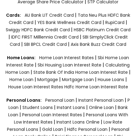
|
Average Share Price Calculator
STP Calculator
|
Cards:
AU Bank LIT Credit Card
Tata Neu Plus HDFC Bank
|
|
|
Credit Card
YES Bank Wellness Credit Card
RupiCard
|
Swiggy HDFC Bank Credit Card
HSBC Platinum Credit Card
|
|
IDFC FIRST Milllennia Credit Card
SBI SimplyClick Credit
|
|
Card
SBI BPCL Credit Card
Axis Bank Buzz Credit Card
|
Home Loans:
Home Loan Interest Rates
Sbi Home Loan
|
|
Interest Rate
Sbi Housing Loan Interest Rate
Calculating
|
|
Home Loan
State Bank Of India Home Loan Interest Rate
|
|
|
|
Home Loan
Mortgage
Mortgage Loan
House Loans
House Loan Interest Rates
Hdfc Home Loan Interest Rate
|
|
Personal Loans:
Personal Loan
Instant Personal Loan
P
|
|
|
|
Loan
Student Loans
Instant Loans
Online Loan
Bank
|
|
Loan
Personal Loan Interest Rates
Personal Loans With
|
|
Low Interest Rates
Instant Loans Online
Low Rate
|
|
|
Personal Loans
Gold Loan
Hdfc Personal Loan
Personal