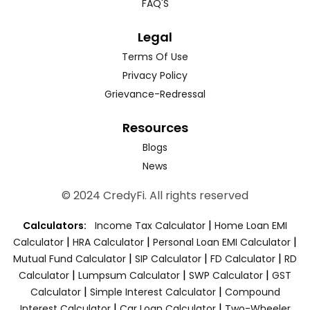
FAQ'S
Legal
Terms Of Use
Privacy Policy
Grievance-Redressal
Resources
Blogs
News
© 2024 CredyFi. All rights reserved
|
Calculators:
Income Tax Calculator
Home Loan EMI
|
|
|
Calculator
HRA Calculator
Personal Loan EMI Calculator
|
|
|
Mutual Fund Calculator
SIP Calculator
FD Calculator
RD
|
|
|
Calculator
Lumpsum Calculator
SWP Calculator
GST
|
|
Calculator
Simple Interest Calculator
Compound
|
|
Interest Calculator
Car Loan Calculator
Two-Wheeler