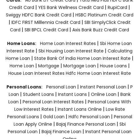
Cards:
AU Bank LIT Credit Card
Tata Neu Plus HDFC Bank
|
|
|
Credit Card
YES Bank Wellness Credit Card
RupiCard
|
Swiggy HDFC Bank Credit Card
HSBC Platinum Credit Card
|
|
IDFC FIRST Milllennia Credit Card
SBI SimplyClick Credit
|
|
Card
SBI BPCL Credit Card
Axis Bank Buzz Credit Card
|
Home Loans:
Home Loan Interest Rates
Sbi Home Loan
|
|
Interest Rate
Sbi Housing Loan Interest Rate
Calculating
|
|
Home Loan
State Bank Of India Home Loan Interest Rate
|
|
|
|
Home Loan
Mortgage
Mortgage Loan
House Loans
House Loan Interest Rates
Hdfc Home Loan Interest Rate
|
|
Personal Loans:
Personal Loan
Instant Personal Loan
P
|
|
|
|
Loan
Student Loans
Instant Loans
Online Loan
Bank
|
|
Loan
Personal Loan Interest Rates
Personal Loans With
|
|
Low Interest Rates
Instant Loans Online
Low Rate
|
|
|
Personal Loans
Gold Loan
Hdfc Personal Loan
Personal
|
|
Loan Apply Online
Bajaj Finance Personal Loan
Sbi
|
|
Personal Loan
Bajaj Finance Loan
Instant Personal Loan