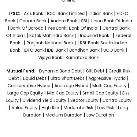
Online
|
|
|
IFSC:
Axis Bank
ICICI Bank Limited
Indian Bank
HDFC
|
|
|
|
Bank
Canara Bank
Andhra Bank
SBI
Union Bank Of India
|
|
|
|
Bank Of Baroda
Yes Bank
Bank Of India|
Central Bank
|
|
|
Of India |
Kotak Mahindra Bank |
Indusind Bank |
Federal
|
|
Bank |
Punjanb National Bank |
RBL Bank|
South Indian
Bank |
IDFC Bank|
IDBI Bank |
Bandhan Bank |
UCO Bank |
Vijaya Bank |
Karnataka Bank
|
|
Mutual Fund:
Dynamic Bond Debt
Gilt Debt
Credit Risk
|
|
|
|
Debt
Liquid Debt
Ultra Short Debt
Aggressive Hybrid
|
|
|
Conservative Hybrid
Arbitrage Hybrid
Multi Cap Equity
|
|
|
Large Cap Equity
Mid Cap Equity
Small Cap Equity
Elss
|
|
|
Equity
Dividend Yield Equity
Sector Equity
Contra Equity
|
|
|
|
|
Value Equity
High Risk
Moderate Risk
Low Risk
Long
|
|
Duration
Medium Duration
Low Duration