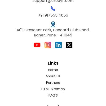
support@credyfi.com
+91 917555 4856
401, Crescent Park, Pancard Club Road,
Baner, Pune - 411045
Links
Home
About Us
Partners
HTML Sitemap
FAQ'S