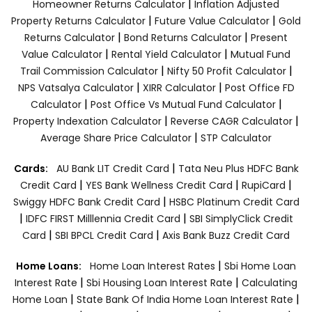
|
Homeowner Returns Calculator
Inflation Adjusted
|
|
Property Returns Calculator
Future Value Calculator
Gold
|
|
Returns Calculator
Bond Returns Calculator
Present
|
|
Value Calculator
Rental Yield Calculator
Mutual Fund
|
|
Trail Commission Calculator
Nifty 50 Profit Calculator
|
|
NPS Vatsalya Calculator
XIRR Calculator
Post Office FD
|
|
Calculator
Post Office Vs Mutual Fund Calculator
|
|
Property Indexation Calculator
Reverse CAGR Calculator
|
Average Share Price Calculator
STP Calculator
|
Cards:
AU Bank LIT Credit Card
Tata Neu Plus HDFC Bank
|
|
|
Credit Card
YES Bank Wellness Credit Card
RupiCard
|
Swiggy HDFC Bank Credit Card
HSBC Platinum Credit Card
|
|
IDFC FIRST Milllennia Credit Card
SBI SimplyClick Credit
|
|
Card
SBI BPCL Credit Card
Axis Bank Buzz Credit Card
|
Home Loans:
Home Loan Interest Rates
Sbi Home Loan
|
|
Interest Rate
Sbi Housing Loan Interest Rate
Calculating
|
|
Home Loan
State Bank Of India Home Loan Interest Rate