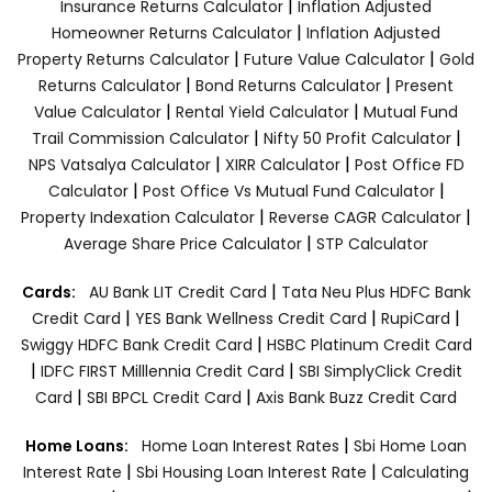
|
Insurance Returns Calculator
Inflation Adjusted
|
Homeowner Returns Calculator
Inflation Adjusted
|
|
Property Returns Calculator
Future Value Calculator
Gold
|
|
Returns Calculator
Bond Returns Calculator
Present
|
|
Value Calculator
Rental Yield Calculator
Mutual Fund
|
|
Trail Commission Calculator
Nifty 50 Profit Calculator
|
|
NPS Vatsalya Calculator
XIRR Calculator
Post Office FD
|
|
Calculator
Post Office Vs Mutual Fund Calculator
|
|
Property Indexation Calculator
Reverse CAGR Calculator
|
Average Share Price Calculator
STP Calculator
|
Cards:
AU Bank LIT Credit Card
Tata Neu Plus HDFC Bank
|
|
|
Credit Card
YES Bank Wellness Credit Card
RupiCard
|
Swiggy HDFC Bank Credit Card
HSBC Platinum Credit Card
|
|
IDFC FIRST Milllennia Credit Card
SBI SimplyClick Credit
|
|
Card
SBI BPCL Credit Card
Axis Bank Buzz Credit Card
|
Home Loans:
Home Loan Interest Rates
Sbi Home Loan
|
|
Interest Rate
Sbi Housing Loan Interest Rate
Calculating