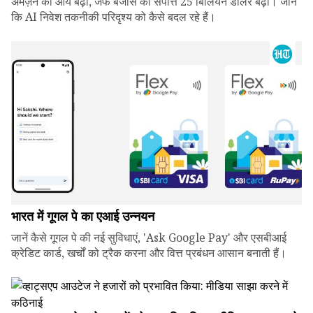
अमेज़न की आय बढ़ी, जेफ बेजोस की संपत्ति 25 बिलियन डॉलर बढ़ी। जानें
कि AI निवेश तकनीकी परिदृश्य को कैसे बदल रहे हैं।
भारत में गूगल पे का एआई उन्नयन
जानें कैसे गूगल पे की नई सुविधाएं, 'Ask Google Pay' और एसबीआई
क्रेडिट कार्ड, खर्चों को ट्रैक करना और वित्त प्रबंधन आसान बनाती हैं।