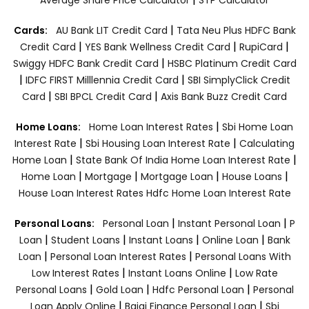
|
Cards:
AU Bank LIT Credit Card
Tata Neu Plus HDFC Bank
|
|
|
Credit Card
YES Bank Wellness Credit Card
RupiCard
|
Swiggy HDFC Bank Credit Card
HSBC Platinum Credit Card
|
|
IDFC FIRST Milllennia Credit Card
SBI SimplyClick Credit
|
|
Card
SBI BPCL Credit Card
Axis Bank Buzz Credit Card
|
Home Loans:
Home Loan Interest Rates
Sbi Home Loan
|
|
Interest Rate
Sbi Housing Loan Interest Rate
Calculating
|
|
Home Loan
State Bank Of India Home Loan Interest Rate
|
|
|
|
Home Loan
Mortgage
Mortgage Loan
House Loans
House Loan Interest Rates
Hdfc Home Loan Interest Rate
|
|
Personal Loans:
Personal Loan
Instant Personal Loan
P
|
|
|
|
Loan
Student Loans
Instant Loans
Online Loan
Bank
|
|
Loan
Personal Loan Interest Rates
Personal Loans With
|
|
Low Interest Rates
Instant Loans Online
Low Rate
|
|
|
Personal Loans
Gold Loan
Hdfc Personal Loan
Personal
|
|
Loan Apply Online
Bajaj Finance Personal Loan
Sbi