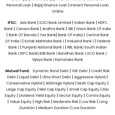
|
|
Personal Loan
Bajaj Finance Loan
Instant Personal Loan
Online
|
|
|
IFSC:
Axis Bank
ICICI Bank Limited
Indian Bank
HDFC
|
|
|
|
Bank
Canara Bank
Andhra Bank
SBI
Union Bank Of India
|
|
|
|
Bank Of Baroda
Yes Bank
Bank Of India|
Central Bank
|
|
|
Of India |
Kotak Mahindra Bank |
Indusind Bank |
Federal
|
|
Bank |
Punjanb National Bank |
RBL Bank|
South Indian
Bank |
IDFC Bank|
IDBI Bank |
Bandhan Bank |
UCO Bank |
Vijaya Bank |
Karnataka Bank
|
|
Mutual Fund:
Dynamic Bond Debt
Gilt Debt
Credit Risk
|
|
|
|
Debt
Liquid Debt
Ultra Short Debt
Aggressive Hybrid
|
|
|
Conservative Hybrid
Arbitrage Hybrid
Multi Cap Equity
|
|
|
Large Cap Equity
Mid Cap Equity
Small Cap Equity
Elss
|
|
|
Equity
Dividend Yield Equity
Sector Equity
Contra Equity
|
|
|
|
|
Value Equity
High Risk
Moderate Risk
Low Risk
Long
|
|
Duration
Medium Duration
Low Duration