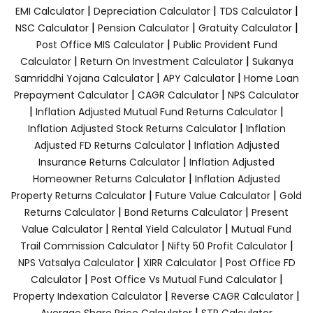
|
|
|
EMI Calculator
Depreciation Calculator
TDS Calculator
|
|
|
NSC Calculator
Pension Calculator
Gratuity Calculator
|
Post Office MIS Calculator
Public Provident Fund
|
|
Calculator
Return On Investment Calculator
Sukanya
|
|
Samriddhi Yojana Calculator
APY Calculator
Home Loan
|
|
Prepayment Calculator
CAGR Calculator
NPS Calculator
|
|
Inflation Adjusted Mutual Fund Returns Calculator
|
Inflation Adjusted Stock Returns Calculator
Inflation
|
Adjusted FD Returns Calculator
Inflation Adjusted
|
Insurance Returns Calculator
Inflation Adjusted
|
Homeowner Returns Calculator
Inflation Adjusted
|
|
Property Returns Calculator
Future Value Calculator
Gold
|
|
Returns Calculator
Bond Returns Calculator
Present
|
|
Value Calculator
Rental Yield Calculator
Mutual Fund
|
|
Trail Commission Calculator
Nifty 50 Profit Calculator
|
|
NPS Vatsalya Calculator
XIRR Calculator
Post Office FD
|
|
Calculator
Post Office Vs Mutual Fund Calculator
|
|
Property Indexation Calculator
Reverse CAGR Calculator
|
Average Share Price Calculator
STP Calculator