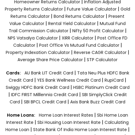
|
Homeowner Returns Calculator
Inflation Adjusted
|
|
Property Returns Calculator
Future Value Calculator
Gold
|
|
Returns Calculator
Bond Returns Calculator
Present
|
|
Value Calculator
Rental Yield Calculator
Mutual Fund
|
|
Trail Commission Calculator
Nifty 50 Profit Calculator
|
|
NPS Vatsalya Calculator
XIRR Calculator
Post Office FD
|
|
Calculator
Post Office Vs Mutual Fund Calculator
|
|
Property Indexation Calculator
Reverse CAGR Calculator
|
Average Share Price Calculator
STP Calculator
|
Cards:
AU Bank LIT Credit Card
Tata Neu Plus HDFC Bank
|
|
|
Credit Card
YES Bank Wellness Credit Card
RupiCard
|
Swiggy HDFC Bank Credit Card
HSBC Platinum Credit Card
|
|
IDFC FIRST Milllennia Credit Card
SBI SimplyClick Credit
|
|
Card
SBI BPCL Credit Card
Axis Bank Buzz Credit Card
|
Home Loans:
Home Loan Interest Rates
Sbi Home Loan
|
|
Interest Rate
Sbi Housing Loan Interest Rate
Calculating
|
|
Home Loan
State Bank Of India Home Loan Interest Rate