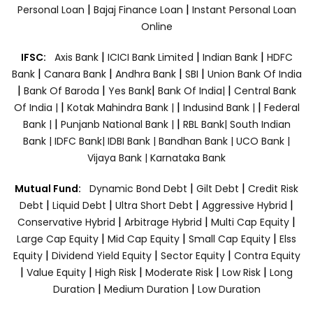
|
|
Personal Loan
Bajaj Finance Loan
Instant Personal Loan
Online
|
|
|
IFSC:
Axis Bank
ICICI Bank Limited
Indian Bank
HDFC
|
|
|
|
Bank
Canara Bank
Andhra Bank
SBI
Union Bank Of India
|
|
|
|
Bank Of Baroda
Yes Bank
Bank Of India|
Central Bank
|
|
|
Of India |
Kotak Mahindra Bank |
Indusind Bank |
Federal
|
|
Bank |
Punjanb National Bank |
RBL Bank|
South Indian
Bank |
IDFC Bank|
IDBI Bank |
Bandhan Bank |
UCO Bank |
Vijaya Bank |
Karnataka Bank
|
|
Mutual Fund:
Dynamic Bond Debt
Gilt Debt
Credit Risk
|
|
|
|
Debt
Liquid Debt
Ultra Short Debt
Aggressive Hybrid
|
|
|
Conservative Hybrid
Arbitrage Hybrid
Multi Cap Equity
|
|
|
Large Cap Equity
Mid Cap Equity
Small Cap Equity
Elss
|
|
|
Equity
Dividend Yield Equity
Sector Equity
Contra Equity
|
|
|
|
|
Value Equity
High Risk
Moderate Risk
Low Risk
Long
|
|
Duration
Medium Duration
Low Duration