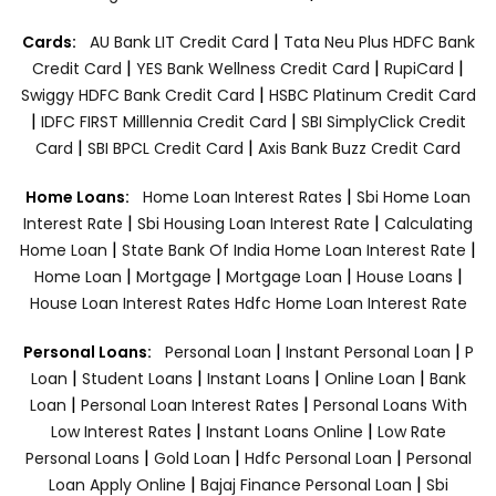
|
Cards:
AU Bank LIT Credit Card
Tata Neu Plus HDFC Bank
|
|
|
Credit Card
YES Bank Wellness Credit Card
RupiCard
|
Swiggy HDFC Bank Credit Card
HSBC Platinum Credit Card
|
|
IDFC FIRST Milllennia Credit Card
SBI SimplyClick Credit
|
|
Card
SBI BPCL Credit Card
Axis Bank Buzz Credit Card
|
Home Loans:
Home Loan Interest Rates
Sbi Home Loan
|
|
Interest Rate
Sbi Housing Loan Interest Rate
Calculating
|
|
Home Loan
State Bank Of India Home Loan Interest Rate
|
|
|
|
Home Loan
Mortgage
Mortgage Loan
House Loans
House Loan Interest Rates
Hdfc Home Loan Interest Rate
|
|
Personal Loans:
Personal Loan
Instant Personal Loan
P
|
|
|
|
Loan
Student Loans
Instant Loans
Online Loan
Bank
|
|
Loan
Personal Loan Interest Rates
Personal Loans With
|
|
Low Interest Rates
Instant Loans Online
Low Rate
|
|
|
Personal Loans
Gold Loan
Hdfc Personal Loan
Personal
|
|
Loan Apply Online
Bajaj Finance Personal Loan
Sbi