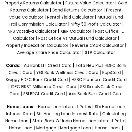
|
|
Property Returns Calculator
Future Value Calculator
Gold
|
|
Returns Calculator
Bond Returns Calculator
Present
|
|
Value Calculator
Rental Yield Calculator
Mutual Fund
|
|
Trail Commission Calculator
Nifty 50 Profit Calculator
|
|
NPS Vatsalya Calculator
XIRR Calculator
Post Office FD
|
|
Calculator
Post Office Vs Mutual Fund Calculator
|
|
Property Indexation Calculator
Reverse CAGR Calculator
|
Average Share Price Calculator
STP Calculator
|
Cards:
AU Bank LIT Credit Card
Tata Neu Plus HDFC Bank
|
|
|
Credit Card
YES Bank Wellness Credit Card
RupiCard
|
Swiggy HDFC Bank Credit Card
HSBC Platinum Credit Card
|
|
IDFC FIRST Milllennia Credit Card
SBI SimplyClick Credit
|
|
Card
SBI BPCL Credit Card
Axis Bank Buzz Credit Card
|
Home Loans:
Home Loan Interest Rates
Sbi Home Loan
|
|
Interest Rate
Sbi Housing Loan Interest Rate
Calculating
|
|
Home Loan
State Bank Of India Home Loan Interest Rate
|
|
|
|
Home Loan
Mortgage
Mortgage Loan
House Loans