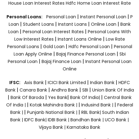
House Loan Interest Rates
Hdfc Home Loan Interest Rate
|
|
Personal Loans:
Personal Loan
Instant Personal Loan
P
|
|
|
|
Loan
Student Loans
Instant Loans
Online Loan
Bank
|
|
Loan
Personal Loan Interest Rates
Personal Loans With
|
|
Low Interest Rates
Instant Loans Online
Low Rate
|
|
|
Personal Loans
Gold Loan
Hdfc Personal Loan
Personal
|
|
Loan Apply Online
Bajaj Finance Personal Loan
Sbi
|
|
Personal Loan
Bajaj Finance Loan
Instant Personal Loan
Online
|
|
|
IFSC:
Axis Bank
ICICI Bank Limited
Indian Bank
HDFC
|
|
|
|
Bank
Canara Bank
Andhra Bank
SBI
Union Bank Of India
|
|
|
|
Bank Of Baroda
Yes Bank
Bank Of India|
Central Bank
|
|
|
Of India |
Kotak Mahindra Bank |
Indusind Bank |
Federal
|
|
Bank |
Punjanb National Bank |
RBL Bank|
South Indian
Bank |
IDFC Bank|
IDBI Bank |
Bandhan Bank |
UCO Bank |
Vijaya Bank |
Karnataka Bank