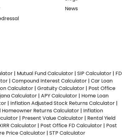
y
News
dressal
ulator
|
Mutual Fund Calculator
|
SIP Calculator
|
FD
ator
|
Compound Interest Calculator
|
Car Loan
ion Calculator
|
Gratuity Calculator
|
Post Office
jana Calculator
|
APY Calculator
|
Home Loan
tor
|
Inflation Adjusted Stock Returns Calculator
|
ed Homeowner Returns Calculator
|
Inflation
culator
|
Present Value Calculator
|
Rental Yield
XIRR Calculator
|
Post Office FD Calculator
|
Post
e Price Calculator
|
STP Calculator