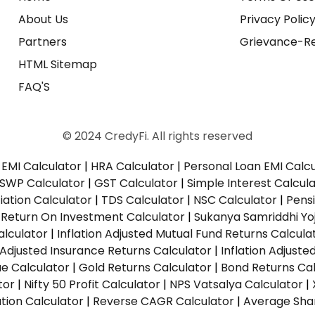
About Us
Privacy Polic
Partners
Grievance-Re
HTML Sitemap
FAQ'S
© 2024 CredyFi. All rights reserved
EMI Calculator
|
HRA Calculator
|
Personal Loan EMI Calc
SWP Calculator
|
GST Calculator
|
Simple Interest Calcul
ation Calculator
|
TDS Calculator
|
NSC Calculator
|
Pens
|
Return On Investment Calculator
|
Sukanya Samriddhi Yo
alculator
|
Inflation Adjusted Mutual Fund Returns Calcula
n Adjusted Insurance Returns Calculator
|
Inflation Adjust
ue Calculator
|
Gold Returns Calculator
|
Bond Returns Cal
tor
|
Nifty 50 Profit Calculator
|
NPS Vatsalya Calculator
|
tion Calculator
|
Reverse CAGR Calculator
|
Average Shar