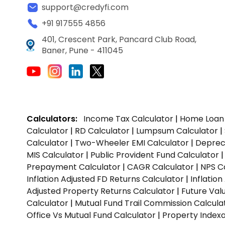
support@credyfi.com
+91 917555 4856
401, Crescent Park, Pancard Club Road,
Baner, Pune - 411045
Calculators:
Income Tax Calculator
|
Home Loan 
Calculator
|
RD Calculator
|
Lumpsum Calculator
|
Calculator
|
Two-Wheeler EMI Calculator
|
Depreci
MIS Calculator
|
Public Provident Fund Calculator
Prepayment Calculator
|
CAGR Calculator
|
NPS C
Inflation Adjusted FD Returns Calculator
|
Inflatio
Adjusted Property Returns Calculator
|
Future Val
Calculator
|
Mutual Fund Trail Commission Calcula
Office Vs Mutual Fund Calculator
|
Property Indexa