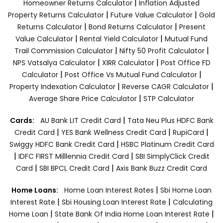
|
Homeowner Returns Calculator
Inflation Adjusted
|
|
Property Returns Calculator
Future Value Calculator
Gold
|
|
Returns Calculator
Bond Returns Calculator
Present
|
|
Value Calculator
Rental Yield Calculator
Mutual Fund
|
|
Trail Commission Calculator
Nifty 50 Profit Calculator
|
|
NPS Vatsalya Calculator
XIRR Calculator
Post Office FD
|
|
Calculator
Post Office Vs Mutual Fund Calculator
|
|
Property Indexation Calculator
Reverse CAGR Calculator
|
Average Share Price Calculator
STP Calculator
|
Cards:
AU Bank LIT Credit Card
Tata Neu Plus HDFC Bank
|
|
|
Credit Card
YES Bank Wellness Credit Card
RupiCard
|
Swiggy HDFC Bank Credit Card
HSBC Platinum Credit Card
|
|
IDFC FIRST Milllennia Credit Card
SBI SimplyClick Credit
|
|
Card
SBI BPCL Credit Card
Axis Bank Buzz Credit Card
|
Home Loans:
Home Loan Interest Rates
Sbi Home Loan
|
|
Interest Rate
Sbi Housing Loan Interest Rate
Calculating
|
|
Home Loan
State Bank Of India Home Loan Interest Rate