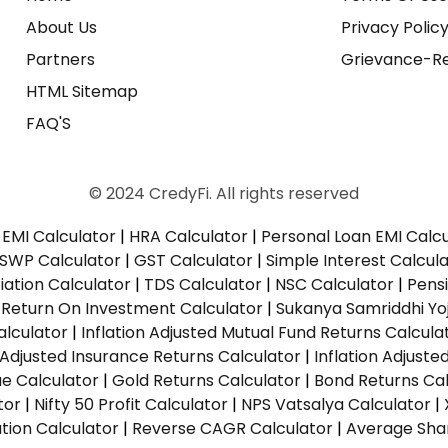
About Us
Privacy Polic
Partners
Grievance-Re
HTML Sitemap
FAQ'S
© 2024 CredyFi. All rights reserved
EMI Calculator
|
HRA Calculator
|
Personal Loan EMI Calc
SWP Calculator
|
GST Calculator
|
Simple Interest Calcul
ation Calculator
|
TDS Calculator
|
NSC Calculator
|
Pens
|
Return On Investment Calculator
|
Sukanya Samriddhi Yo
alculator
|
Inflation Adjusted Mutual Fund Returns Calcula
n Adjusted Insurance Returns Calculator
|
Inflation Adjust
ue Calculator
|
Gold Returns Calculator
|
Bond Returns Cal
tor
|
Nifty 50 Profit Calculator
|
NPS Vatsalya Calculator
|
tion Calculator
|
Reverse CAGR Calculator
|
Average Shar