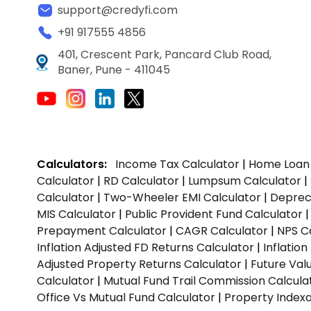
support@credyfi.com
+91 917555 4856
401, Crescent Park, Pancard Club Road,
Baner, Pune - 411045
Calculators:
Income Tax Calculator
|
Home Loan 
Calculator
|
RD Calculator
|
Lumpsum Calculator
|
Calculator
|
Two-Wheeler EMI Calculator
|
Depreci
MIS Calculator
|
Public Provident Fund Calculator
Prepayment Calculator
|
CAGR Calculator
|
NPS C
Inflation Adjusted FD Returns Calculator
|
Inflatio
Adjusted Property Returns Calculator
|
Future Val
Calculator
|
Mutual Fund Trail Commission Calcula
Office Vs Mutual Fund Calculator
|
Property Indexa