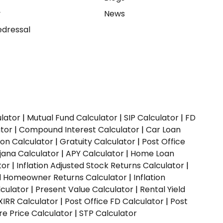
y
News
dressal
ulator
|
Mutual Fund Calculator
|
SIP Calculator
|
FD
ator
|
Compound Interest Calculator
|
Car Loan
ion Calculator
|
Gratuity Calculator
|
Post Office
jana Calculator
|
APY Calculator
|
Home Loan
tor
|
Inflation Adjusted Stock Returns Calculator
|
ed Homeowner Returns Calculator
|
Inflation
culator
|
Present Value Calculator
|
Rental Yield
XIRR Calculator
|
Post Office FD Calculator
|
Post
e Price Calculator
|
STP Calculator