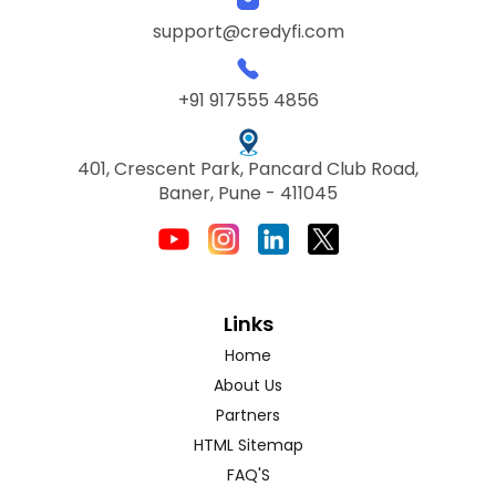
support@credyfi.com
+91 917555 4856
401, Crescent Park, Pancard Club Road,
Baner, Pune - 411045
Links
Home
About Us
Partners
HTML Sitemap
FAQ'S