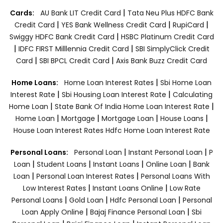
|
Cards:
AU Bank LIT Credit Card
Tata Neu Plus HDFC Bank
|
|
|
Credit Card
YES Bank Wellness Credit Card
RupiCard
|
Swiggy HDFC Bank Credit Card
HSBC Platinum Credit Card
|
|
IDFC FIRST Milllennia Credit Card
SBI SimplyClick Credit
|
|
Card
SBI BPCL Credit Card
Axis Bank Buzz Credit Card
|
Home Loans:
Home Loan Interest Rates
Sbi Home Loan
|
|
Interest Rate
Sbi Housing Loan Interest Rate
Calculating
|
|
Home Loan
State Bank Of India Home Loan Interest Rate
|
|
|
|
Home Loan
Mortgage
Mortgage Loan
House Loans
House Loan Interest Rates
Hdfc Home Loan Interest Rate
|
|
Personal Loans:
Personal Loan
Instant Personal Loan
P
|
|
|
|
Loan
Student Loans
Instant Loans
Online Loan
Bank
|
|
Loan
Personal Loan Interest Rates
Personal Loans With
|
|
Low Interest Rates
Instant Loans Online
Low Rate
|
|
|
Personal Loans
Gold Loan
Hdfc Personal Loan
Personal
|
|
Loan Apply Online
Bajaj Finance Personal Loan
Sbi