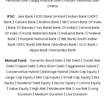
|
|
Personal Loan
Bajaj Finance Loan
Instant Personal Loan
Online
|
|
|
IFSC:
Axis Bank
ICICI Bank Limited
Indian Bank
HDFC
|
|
|
|
Bank
Canara Bank
Andhra Bank
SBI
Union Bank Of India
|
|
|
|
Bank Of Baroda
Yes Bank
Bank Of India|
Central Bank
|
|
|
Of India |
Kotak Mahindra Bank |
Indusind Bank |
Federal
|
|
Bank |
Punjanb National Bank |
RBL Bank|
South Indian
Bank |
IDFC Bank|
IDBI Bank |
Bandhan Bank |
UCO Bank |
Vijaya Bank |
Karnataka Bank
|
|
Mutual Fund:
Dynamic Bond Debt
Gilt Debt
Credit Risk
|
|
|
|
Debt
Liquid Debt
Ultra Short Debt
Aggressive Hybrid
|
|
|
Conservative Hybrid
Arbitrage Hybrid
Multi Cap Equity
|
|
|
Large Cap Equity
Mid Cap Equity
Small Cap Equity
Elss
|
|
|
Equity
Dividend Yield Equity
Sector Equity
Contra Equity
|
|
|
|
|
Value Equity
High Risk
Moderate Risk
Low Risk
Long
|
|
Duration
Medium Duration
Low Duration