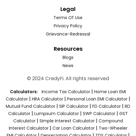
Legal
Terms Of Use
Privacy Policy
Grievance-Redressal
Resources
Blogs
News
© 2024 CredyFi. All rights reserved
|
Calculators:
Income Tax Calculator
Home Loan EMI
|
|
|
Calculator
HRA Calculator
Personal Loan EMI Calculator
|
|
|
Mutual Fund Calculator
SIP Calculator
FD Calculator
RD
|
|
|
Calculator
Lumpsum Calculator
SWP Calculator
GST
|
|
Calculator
Simple Interest Calculator
Compound
|
|
Interest Calculator
Car Loan Calculator
Two-Wheeler
|
|
|
EMI Calculator
Depreciation Calculator
TDS Calculator