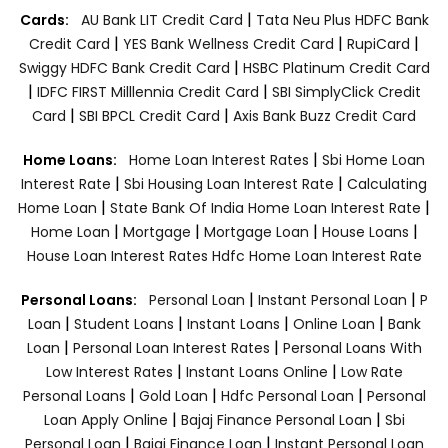
|
Cards:
AU Bank LIT Credit Card
Tata Neu Plus HDFC Bank
|
|
|
Credit Card
YES Bank Wellness Credit Card
RupiCard
|
Swiggy HDFC Bank Credit Card
HSBC Platinum Credit Card
|
|
IDFC FIRST Milllennia Credit Card
SBI SimplyClick Credit
|
|
Card
SBI BPCL Credit Card
Axis Bank Buzz Credit Card
|
Home Loans:
Home Loan Interest Rates
Sbi Home Loan
|
|
Interest Rate
Sbi Housing Loan Interest Rate
Calculating
|
|
Home Loan
State Bank Of India Home Loan Interest Rate
|
|
|
|
Home Loan
Mortgage
Mortgage Loan
House Loans
House Loan Interest Rates
Hdfc Home Loan Interest Rate
|
|
Personal Loans:
Personal Loan
Instant Personal Loan
P
|
|
|
|
Loan
Student Loans
Instant Loans
Online Loan
Bank
|
|
Loan
Personal Loan Interest Rates
Personal Loans With
|
|
Low Interest Rates
Instant Loans Online
Low Rate
|
|
|
Personal Loans
Gold Loan
Hdfc Personal Loan
Personal
|
|
Loan Apply Online
Bajaj Finance Personal Loan
Sbi
|
|
Personal Loan
Bajaj Finance Loan
Instant Personal Loan