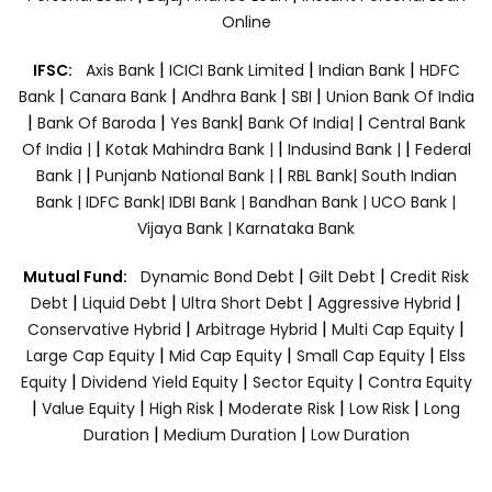
Online
|
|
|
IFSC:
Axis Bank
ICICI Bank Limited
Indian Bank
HDFC
|
|
|
|
Bank
Canara Bank
Andhra Bank
SBI
Union Bank Of India
|
|
|
|
Bank Of Baroda
Yes Bank
Bank Of India|
Central Bank
|
|
|
Of India |
Kotak Mahindra Bank |
Indusind Bank |
Federal
|
|
Bank |
Punjanb National Bank |
RBL Bank|
South Indian
Bank |
IDFC Bank|
IDBI Bank |
Bandhan Bank |
UCO Bank |
Vijaya Bank |
Karnataka Bank
|
|
Mutual Fund:
Dynamic Bond Debt
Gilt Debt
Credit Risk
|
|
|
|
Debt
Liquid Debt
Ultra Short Debt
Aggressive Hybrid
|
|
|
Conservative Hybrid
Arbitrage Hybrid
Multi Cap Equity
|
|
|
Large Cap Equity
Mid Cap Equity
Small Cap Equity
Elss
|
|
|
Equity
Dividend Yield Equity
Sector Equity
Contra Equity
|
|
|
|
|
Value Equity
High Risk
Moderate Risk
Low Risk
Long
|
|
Duration
Medium Duration
Low Duration