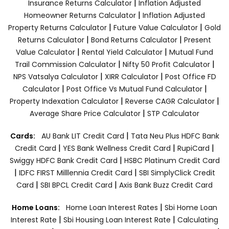
|
Insurance Returns Calculator
Inflation Adjusted
|
Homeowner Returns Calculator
Inflation Adjusted
|
|
Property Returns Calculator
Future Value Calculator
Gold
|
|
Returns Calculator
Bond Returns Calculator
Present
|
|
Value Calculator
Rental Yield Calculator
Mutual Fund
|
|
Trail Commission Calculator
Nifty 50 Profit Calculator
|
|
NPS Vatsalya Calculator
XIRR Calculator
Post Office FD
|
|
Calculator
Post Office Vs Mutual Fund Calculator
|
|
Property Indexation Calculator
Reverse CAGR Calculator
|
Average Share Price Calculator
STP Calculator
|
Cards:
AU Bank LIT Credit Card
Tata Neu Plus HDFC Bank
|
|
|
Credit Card
YES Bank Wellness Credit Card
RupiCard
|
Swiggy HDFC Bank Credit Card
HSBC Platinum Credit Card
|
|
IDFC FIRST Milllennia Credit Card
SBI SimplyClick Credit
|
|
Card
SBI BPCL Credit Card
Axis Bank Buzz Credit Card
|
Home Loans:
Home Loan Interest Rates
Sbi Home Loan
|
|
Interest Rate
Sbi Housing Loan Interest Rate
Calculating