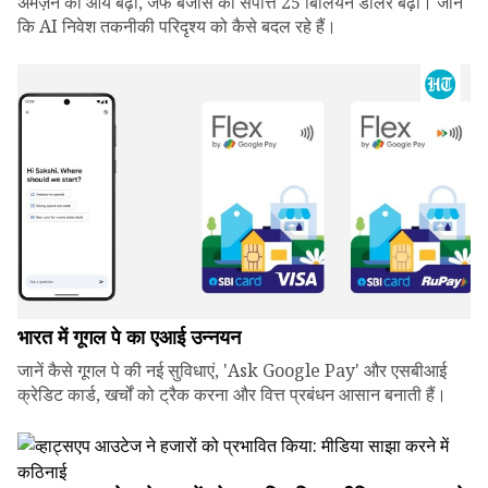
अमेज़न की आय बढ़ी, जेफ बेजोस की संपत्ति 25 बिलियन डॉलर बढ़ी। जानें
कि AI निवेश तकनीकी परिदृश्य को कैसे बदल रहे हैं।
भारत में गूगल पे का एआई उन्नयन
जानें कैसे गूगल पे की नई सुविधाएं, 'Ask Google Pay' और एसबीआई
क्रेडिट कार्ड, खर्चों को ट्रैक करना और वित्त प्रबंधन आसान बनाती हैं।