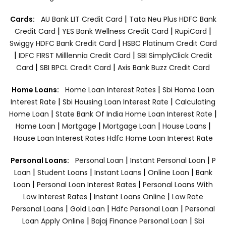
|
Cards:
AU Bank LIT Credit Card
Tata Neu Plus HDFC Bank
|
|
|
Credit Card
YES Bank Wellness Credit Card
RupiCard
|
Swiggy HDFC Bank Credit Card
HSBC Platinum Credit Card
|
|
IDFC FIRST Milllennia Credit Card
SBI SimplyClick Credit
|
|
Card
SBI BPCL Credit Card
Axis Bank Buzz Credit Card
|
Home Loans:
Home Loan Interest Rates
Sbi Home Loan
|
|
Interest Rate
Sbi Housing Loan Interest Rate
Calculating
|
|
Home Loan
State Bank Of India Home Loan Interest Rate
|
|
|
|
Home Loan
Mortgage
Mortgage Loan
House Loans
House Loan Interest Rates
Hdfc Home Loan Interest Rate
|
|
Personal Loans:
Personal Loan
Instant Personal Loan
P
|
|
|
|
Loan
Student Loans
Instant Loans
Online Loan
Bank
|
|
Loan
Personal Loan Interest Rates
Personal Loans With
|
|
Low Interest Rates
Instant Loans Online
Low Rate
|
|
|
Personal Loans
Gold Loan
Hdfc Personal Loan
Personal
|
|
Loan Apply Online
Bajaj Finance Personal Loan
Sbi