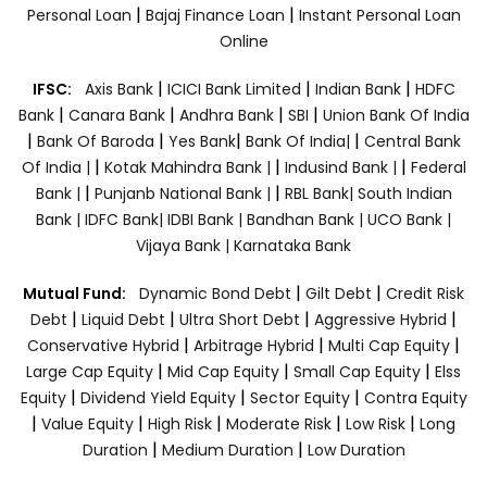
|
|
Personal Loan
Bajaj Finance Loan
Instant Personal Loan
Online
|
|
|
IFSC:
Axis Bank
ICICI Bank Limited
Indian Bank
HDFC
|
|
|
|
Bank
Canara Bank
Andhra Bank
SBI
Union Bank Of India
|
|
|
|
Bank Of Baroda
Yes Bank
Bank Of India|
Central Bank
|
|
|
Of India |
Kotak Mahindra Bank |
Indusind Bank |
Federal
|
|
Bank |
Punjanb National Bank |
RBL Bank|
South Indian
Bank |
IDFC Bank|
IDBI Bank |
Bandhan Bank |
UCO Bank |
Vijaya Bank |
Karnataka Bank
|
|
Mutual Fund:
Dynamic Bond Debt
Gilt Debt
Credit Risk
|
|
|
|
Debt
Liquid Debt
Ultra Short Debt
Aggressive Hybrid
|
|
|
Conservative Hybrid
Arbitrage Hybrid
Multi Cap Equity
|
|
|
Large Cap Equity
Mid Cap Equity
Small Cap Equity
Elss
|
|
|
Equity
Dividend Yield Equity
Sector Equity
Contra Equity
|
|
|
|
|
Value Equity
High Risk
Moderate Risk
Low Risk
Long
|
|
Duration
Medium Duration
Low Duration