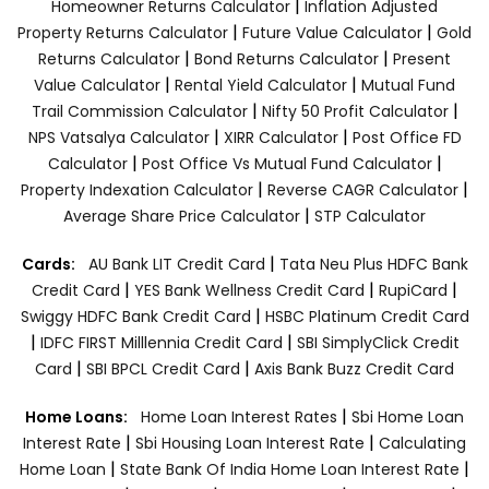
|
Homeowner Returns Calculator
Inflation Adjusted
|
|
Property Returns Calculator
Future Value Calculator
Gold
|
|
Returns Calculator
Bond Returns Calculator
Present
|
|
Value Calculator
Rental Yield Calculator
Mutual Fund
|
|
Trail Commission Calculator
Nifty 50 Profit Calculator
|
|
NPS Vatsalya Calculator
XIRR Calculator
Post Office FD
|
|
Calculator
Post Office Vs Mutual Fund Calculator
|
|
Property Indexation Calculator
Reverse CAGR Calculator
|
Average Share Price Calculator
STP Calculator
|
Cards:
AU Bank LIT Credit Card
Tata Neu Plus HDFC Bank
|
|
|
Credit Card
YES Bank Wellness Credit Card
RupiCard
|
Swiggy HDFC Bank Credit Card
HSBC Platinum Credit Card
|
|
IDFC FIRST Milllennia Credit Card
SBI SimplyClick Credit
|
|
Card
SBI BPCL Credit Card
Axis Bank Buzz Credit Card
|
Home Loans:
Home Loan Interest Rates
Sbi Home Loan
|
|
Interest Rate
Sbi Housing Loan Interest Rate
Calculating
|
|
Home Loan
State Bank Of India Home Loan Interest Rate