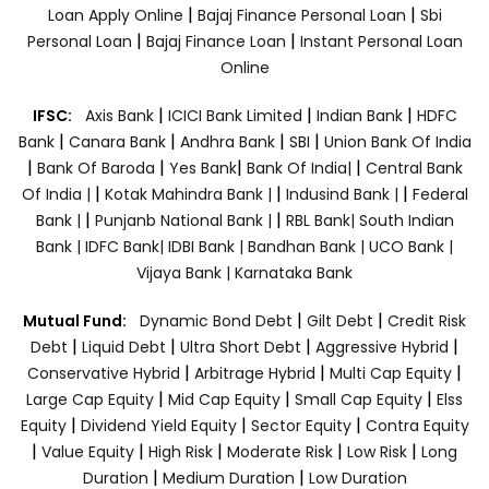
|
|
Loan Apply Online
Bajaj Finance Personal Loan
Sbi
|
|
Personal Loan
Bajaj Finance Loan
Instant Personal Loan
Online
|
|
|
IFSC:
Axis Bank
ICICI Bank Limited
Indian Bank
HDFC
|
|
|
|
Bank
Canara Bank
Andhra Bank
SBI
Union Bank Of India
|
|
|
|
Bank Of Baroda
Yes Bank
Bank Of India|
Central Bank
|
|
|
Of India |
Kotak Mahindra Bank |
Indusind Bank |
Federal
|
|
Bank |
Punjanb National Bank |
RBL Bank|
South Indian
Bank |
IDFC Bank|
IDBI Bank |
Bandhan Bank |
UCO Bank |
Vijaya Bank |
Karnataka Bank
|
|
Mutual Fund:
Dynamic Bond Debt
Gilt Debt
Credit Risk
|
|
|
|
Debt
Liquid Debt
Ultra Short Debt
Aggressive Hybrid
|
|
|
Conservative Hybrid
Arbitrage Hybrid
Multi Cap Equity
|
|
|
Large Cap Equity
Mid Cap Equity
Small Cap Equity
Elss
|
|
|
Equity
Dividend Yield Equity
Sector Equity
Contra Equity
|
|
|
|
|
Value Equity
High Risk
Moderate Risk
Low Risk
Long
|
|
Duration
Medium Duration
Low Duration