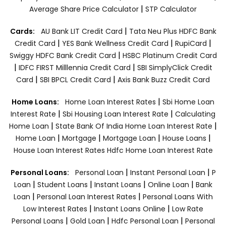
|
Average Share Price Calculator
STP Calculator
|
Cards:
AU Bank LIT Credit Card
Tata Neu Plus HDFC Bank
|
|
|
Credit Card
YES Bank Wellness Credit Card
RupiCard
|
Swiggy HDFC Bank Credit Card
HSBC Platinum Credit Card
|
|
IDFC FIRST Milllennia Credit Card
SBI SimplyClick Credit
|
|
Card
SBI BPCL Credit Card
Axis Bank Buzz Credit Card
|
Home Loans:
Home Loan Interest Rates
Sbi Home Loan
|
|
Interest Rate
Sbi Housing Loan Interest Rate
Calculating
|
|
Home Loan
State Bank Of India Home Loan Interest Rate
|
|
|
|
Home Loan
Mortgage
Mortgage Loan
House Loans
House Loan Interest Rates
Hdfc Home Loan Interest Rate
|
|
Personal Loans:
Personal Loan
Instant Personal Loan
P
|
|
|
|
Loan
Student Loans
Instant Loans
Online Loan
Bank
|
|
Loan
Personal Loan Interest Rates
Personal Loans With
|
|
Low Interest Rates
Instant Loans Online
Low Rate
|
|
|
Personal Loans
Gold Loan
Hdfc Personal Loan
Personal