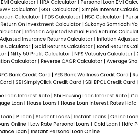
EMI Calculator
|
HRA Calculator
|
Personal Loan EMI Calc
SWP Calculator
|
GST Calculator
|
Simple Interest Calcul
ation Calculator
|
TDS Calculator
|
NSC Calculator
|
Pens
|
Return On Investment Calculator
|
Sukanya Samriddhi Yo
alculator
|
Inflation Adjusted Mutual Fund Returns Calcula
n Adjusted Insurance Returns Calculator
|
Inflation Adjust
ue Calculator
|
Gold Returns Calculator
|
Bond Returns Cal
tor
|
Nifty 50 Profit Calculator
|
NPS Vatsalya Calculator
|
tion Calculator
|
Reverse CAGR Calculator
|
Average Shar
DFC Bank Credit Card
|
YES Bank Wellness Credit Card
|
R
t Card
|
SBI SimplyClick Credit Card
|
SBI BPCL Credit Card
e Loan Interest Rate
|
Sbi Housing Loan Interest Rate
|
Ca
gage Loan
|
House Loans
|
House Loan Interest Rates
Hdfc
l Loan
|
P Loan
|
Student Loans
|
Instant Loans
|
Online Loa
oans Online
|
Low Rate Personal Loans
|
Gold Loan
|
Hdfc P
Finance Loan
|
Instant Personal Loan Online