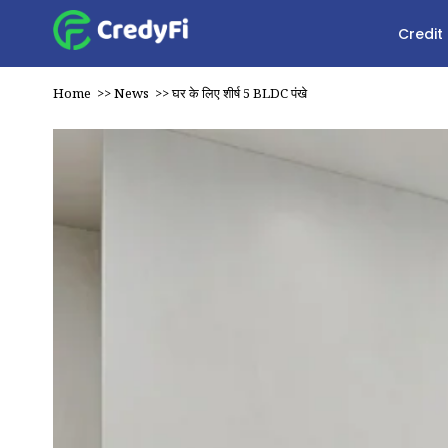
Credit
Home
>>
News
>>
घर के लिए शीर्ष 5 BLDC पंखे