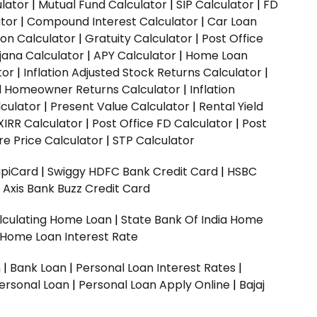
ulator
|
Mutual Fund Calculator
|
SIP Calculator
|
FD
ator
|
Compound Interest Calculator
|
Car Loan
ion Calculator
|
Gratuity Calculator
|
Post Office
jana Calculator
|
APY Calculator
|
Home Loan
tor
|
Inflation Adjusted Stock Returns Calculator
|
ed Homeowner Returns Calculator
|
Inflation
culator
|
Present Value Calculator
|
Rental Yield
XIRR Calculator
|
Post Office FD Calculator
|
Post
e Price Calculator
|
STP Calculator
upiCard
|
Swiggy HDFC Bank Credit Card
|
HSBC
|
Axis Bank Buzz Credit Card
lculating Home Loan
|
State Bank Of India Home
 Home Loan Interest Rate
n
|
Bank Loan
|
Personal Loan Interest Rates
|
ersonal Loan
|
Personal Loan Apply Online
|
Bajaj