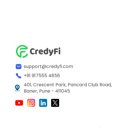
support@credyfi.com
+91 917555 4856
401, Crescent Park, Pancard Club Road,
Baner, Pune - 411045