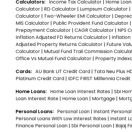
Calculators:
Income Tax Calculator
|
Home Loan 
Calculator
|
RD Calculator
|
Lumpsum Calculator
|
Calculator
|
Two-Wheeler EMI Calculator
|
Depreci
MIS Calculator
|
Public Provident Fund Calculator
Prepayment Calculator
|
CAGR Calculator
|
NPS C
Inflation Adjusted FD Returns Calculator
|
Inflatio
Adjusted Property Returns Calculator
|
Future Val
Calculator
|
Mutual Fund Trail Commission Calcula
Office Vs Mutual Fund Calculator
|
Property Indexa
Cards:
AU Bank LIT Credit Card
|
Tata Neu Plus H
Platinum Credit Card
|
IDFC FIRST Milllennia Credi
Home Loans:
Home Loan Interest Rates
|
Sbi Hom
Loan Interest Rate
|
Home Loan
|
Mortgage
|
Mort
Personal Loans:
Personal Loan
|
Instant Persona
Personal Loans With Low Interest Rates
|
Instant L
Finance Personal Loan
|
Sbi Personal Loan
|
Bajaj 