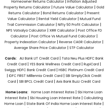
|
Homeowner Returns Calculator
Inflation Adjusted
|
|
Property Returns Calculator
Future Value Calculator
Gold
|
|
Returns Calculator
Bond Returns Calculator
Present
|
|
Value Calculator
Rental Yield Calculator
Mutual Fund
|
|
Trail Commission Calculator
Nifty 50 Profit Calculator
|
|
NPS Vatsalya Calculator
XIRR Calculator
Post Office FD
|
|
Calculator
Post Office Vs Mutual Fund Calculator
|
|
Property Indexation Calculator
Reverse CAGR Calculator
|
Average Share Price Calculator
STP Calculator
|
Cards:
AU Bank LIT Credit Card
Tata Neu Plus HDFC Bank
|
|
|
Credit Card
YES Bank Wellness Credit Card
RupiCard
|
Swiggy HDFC Bank Credit Card
HSBC Platinum Credit Card
|
|
IDFC FIRST Milllennia Credit Card
SBI SimplyClick Credit
|
|
Card
SBI BPCL Credit Card
Axis Bank Buzz Credit Card
|
Home Loans:
Home Loan Interest Rates
Sbi Home Loan
|
|
Interest Rate
Sbi Housing Loan Interest Rate
Calculating
|
|
Home Loan
State Bank Of India Home Loan Interest Rate