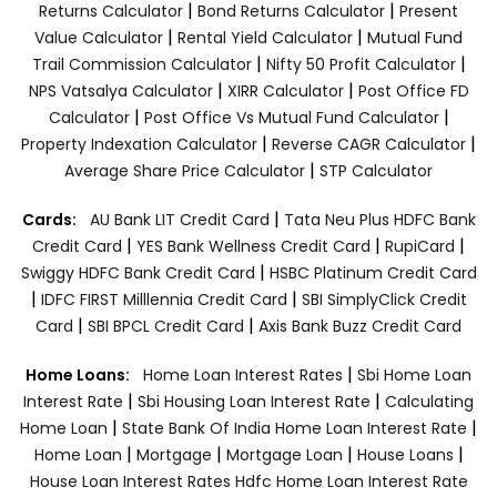
|
|
Returns Calculator
Bond Returns Calculator
Present
|
|
Value Calculator
Rental Yield Calculator
Mutual Fund
|
|
Trail Commission Calculator
Nifty 50 Profit Calculator
|
|
NPS Vatsalya Calculator
XIRR Calculator
Post Office FD
|
|
Calculator
Post Office Vs Mutual Fund Calculator
|
|
Property Indexation Calculator
Reverse CAGR Calculator
|
Average Share Price Calculator
STP Calculator
|
Cards:
AU Bank LIT Credit Card
Tata Neu Plus HDFC Bank
|
|
|
Credit Card
YES Bank Wellness Credit Card
RupiCard
|
Swiggy HDFC Bank Credit Card
HSBC Platinum Credit Card
|
|
IDFC FIRST Milllennia Credit Card
SBI SimplyClick Credit
|
|
Card
SBI BPCL Credit Card
Axis Bank Buzz Credit Card
|
Home Loans:
Home Loan Interest Rates
Sbi Home Loan
|
|
Interest Rate
Sbi Housing Loan Interest Rate
Calculating
|
|
Home Loan
State Bank Of India Home Loan Interest Rate
|
|
|
|
Home Loan
Mortgage
Mortgage Loan
House Loans
House Loan Interest Rates
Hdfc Home Loan Interest Rate