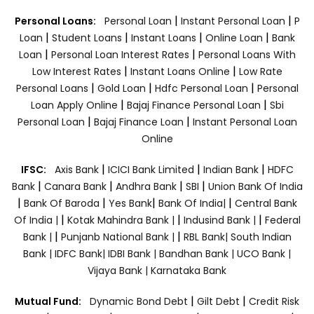
|
|
Personal Loans:
Personal Loan
Instant Personal Loan
P
|
|
|
|
Loan
Student Loans
Instant Loans
Online Loan
Bank
|
|
Loan
Personal Loan Interest Rates
Personal Loans With
|
|
Low Interest Rates
Instant Loans Online
Low Rate
|
|
|
Personal Loans
Gold Loan
Hdfc Personal Loan
Personal
|
|
Loan Apply Online
Bajaj Finance Personal Loan
Sbi
|
|
Personal Loan
Bajaj Finance Loan
Instant Personal Loan
Online
|
|
|
IFSC:
Axis Bank
ICICI Bank Limited
Indian Bank
HDFC
|
|
|
|
Bank
Canara Bank
Andhra Bank
SBI
Union Bank Of India
|
|
|
|
Bank Of Baroda
Yes Bank
Bank Of India|
Central Bank
|
|
|
Of India |
Kotak Mahindra Bank |
Indusind Bank |
Federal
|
|
Bank |
Punjanb National Bank |
RBL Bank|
South Indian
Bank |
IDFC Bank|
IDBI Bank |
Bandhan Bank |
UCO Bank |
Vijaya Bank |
Karnataka Bank
|
|
Mutual Fund:
Dynamic Bond Debt
Gilt Debt
Credit Risk