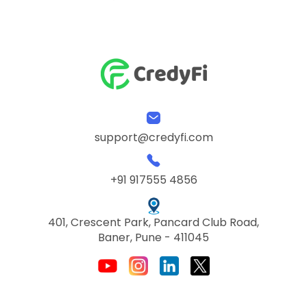
support@credyfi.com
+91 917555 4856
401, Crescent Park, Pancard Club Road,
Baner, Pune - 411045