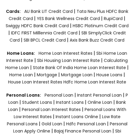
|
Cards:
AU Bank LIT Credit Card
Tata Neu Plus HDFC Bank
|
|
|
Credit Card
YES Bank Wellness Credit Card
RupiCard
|
Swiggy HDFC Bank Credit Card
HSBC Platinum Credit Card
|
|
IDFC FIRST Milllennia Credit Card
SBI SimplyClick Credit
|
|
Card
SBI BPCL Credit Card
Axis Bank Buzz Credit Card
|
Home Loans:
Home Loan Interest Rates
Sbi Home Loan
|
|
Interest Rate
Sbi Housing Loan Interest Rate
Calculating
|
|
Home Loan
State Bank Of India Home Loan Interest Rate
|
|
|
|
Home Loan
Mortgage
Mortgage Loan
House Loans
House Loan Interest Rates
Hdfc Home Loan Interest Rate
|
|
Personal Loans:
Personal Loan
Instant Personal Loan
P
|
|
|
|
Loan
Student Loans
Instant Loans
Online Loan
Bank
|
|
Loan
Personal Loan Interest Rates
Personal Loans With
|
|
Low Interest Rates
Instant Loans Online
Low Rate
|
|
|
Personal Loans
Gold Loan
Hdfc Personal Loan
Personal
|
|
Loan Apply Online
Bajaj Finance Personal Loan
Sbi