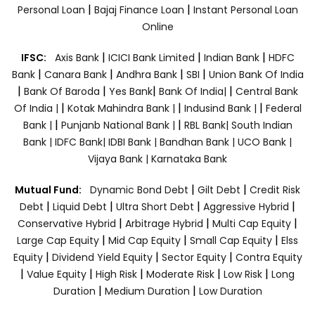
|
|
Personal Loan
Bajaj Finance Loan
Instant Personal Loan
Online
|
|
|
IFSC:
Axis Bank
ICICI Bank Limited
Indian Bank
HDFC
|
|
|
|
Bank
Canara Bank
Andhra Bank
SBI
Union Bank Of India
|
|
|
|
Bank Of Baroda
Yes Bank
Bank Of India|
Central Bank
|
|
|
Of India |
Kotak Mahindra Bank |
Indusind Bank |
Federal
|
|
Bank |
Punjanb National Bank |
RBL Bank|
South Indian
Bank |
IDFC Bank|
IDBI Bank |
Bandhan Bank |
UCO Bank |
Vijaya Bank |
Karnataka Bank
|
|
Mutual Fund:
Dynamic Bond Debt
Gilt Debt
Credit Risk
|
|
|
|
Debt
Liquid Debt
Ultra Short Debt
Aggressive Hybrid
|
|
|
Conservative Hybrid
Arbitrage Hybrid
Multi Cap Equity
|
|
|
Large Cap Equity
Mid Cap Equity
Small Cap Equity
Elss
|
|
|
Equity
Dividend Yield Equity
Sector Equity
Contra Equity
|
|
|
|
|
Value Equity
High Risk
Moderate Risk
Low Risk
Long
|
|
Duration
Medium Duration
Low Duration