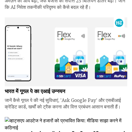
अमेज़न की आय बढ़ी, जेफ बेजोस की संपत्ति 25 बिलियन डॉलर बढ़ी। जानें
कि AI निवेश तकनीकी परिदृश्य को कैसे बदल रहे हैं।
भारत में गूगल पे का एआई उन्नयन
जानें कैसे गूगल पे की नई सुविधाएं, 'Ask Google Pay' और एसबीआई
क्रेडिट कार्ड, खर्चों को ट्रैक करना और वित्त प्रबंधन आसान बनाती हैं।