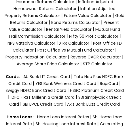
|
Insurance Returns Calculator
Inflation Adjusted
|
Homeowner Returns Calculator
Inflation Adjusted
|
|
Property Returns Calculator
Future Value Calculator
Gold
|
|
Returns Calculator
Bond Returns Calculator
Present
|
|
Value Calculator
Rental Yield Calculator
Mutual Fund
|
|
Trail Commission Calculator
Nifty 50 Profit Calculator
|
|
NPS Vatsalya Calculator
XIRR Calculator
Post Office FD
|
|
Calculator
Post Office Vs Mutual Fund Calculator
|
|
Property Indexation Calculator
Reverse CAGR Calculator
|
Average Share Price Calculator
STP Calculator
|
Cards:
AU Bank LIT Credit Card
Tata Neu Plus HDFC Bank
|
|
|
Credit Card
YES Bank Wellness Credit Card
RupiCard
|
Swiggy HDFC Bank Credit Card
HSBC Platinum Credit Card
|
|
IDFC FIRST Milllennia Credit Card
SBI SimplyClick Credit
|
|
Card
SBI BPCL Credit Card
Axis Bank Buzz Credit Card
|
Home Loans:
Home Loan Interest Rates
Sbi Home Loan
|
|
Interest Rate
Sbi Housing Loan Interest Rate
Calculating