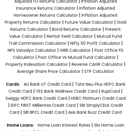
|
Adjusted FD Returns Calculator
Inflation Adjusted
|
Insurance Returns Calculator
Inflation Adjusted
|
Homeowner Returns Calculator
Inflation Adjusted
|
|
Property Returns Calculator
Future Value Calculator
Gold
|
|
Returns Calculator
Bond Returns Calculator
Present
|
|
Value Calculator
Rental Yield Calculator
Mutual Fund
|
|
Trail Commission Calculator
Nifty 50 Profit Calculator
|
|
NPS Vatsalya Calculator
XIRR Calculator
Post Office FD
|
|
Calculator
Post Office Vs Mutual Fund Calculator
|
|
Property Indexation Calculator
Reverse CAGR Calculator
|
Average Share Price Calculator
STP Calculator
|
Cards:
AU Bank LIT Credit Card
Tata Neu Plus HDFC Bank
|
|
|
Credit Card
YES Bank Wellness Credit Card
RupiCard
|
Swiggy HDFC Bank Credit Card
HSBC Platinum Credit Card
|
|
IDFC FIRST Milllennia Credit Card
SBI SimplyClick Credit
|
|
Card
SBI BPCL Credit Card
Axis Bank Buzz Credit Card
|
Home Loans:
Home Loan Interest Rates
Sbi Home Loan