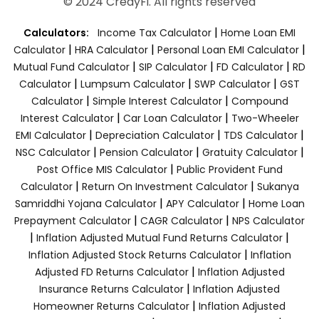
© 2024 CredyFi. All rights reserved
|
Calculators:
Income Tax Calculator
Home Loan EMI
|
|
|
Calculator
HRA Calculator
Personal Loan EMI Calculator
|
|
|
Mutual Fund Calculator
SIP Calculator
FD Calculator
RD
|
|
|
Calculator
Lumpsum Calculator
SWP Calculator
GST
|
|
Calculator
Simple Interest Calculator
Compound
|
|
Interest Calculator
Car Loan Calculator
Two-Wheeler
|
|
|
EMI Calculator
Depreciation Calculator
TDS Calculator
|
|
|
NSC Calculator
Pension Calculator
Gratuity Calculator
|
Post Office MIS Calculator
Public Provident Fund
|
|
Calculator
Return On Investment Calculator
Sukanya
|
|
Samriddhi Yojana Calculator
APY Calculator
Home Loan
|
|
Prepayment Calculator
CAGR Calculator
NPS Calculator
|
|
Inflation Adjusted Mutual Fund Returns Calculator
|
Inflation Adjusted Stock Returns Calculator
Inflation
|
Adjusted FD Returns Calculator
Inflation Adjusted
|
Insurance Returns Calculator
Inflation Adjusted
|
Homeowner Returns Calculator
Inflation Adjusted