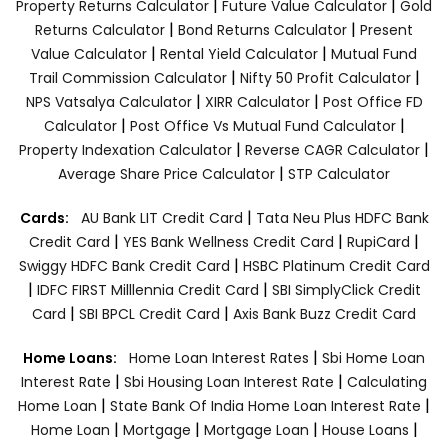
|
|
Property Returns Calculator
Future Value Calculator
Gold
|
|
Returns Calculator
Bond Returns Calculator
Present
|
|
Value Calculator
Rental Yield Calculator
Mutual Fund
|
|
Trail Commission Calculator
Nifty 50 Profit Calculator
|
|
NPS Vatsalya Calculator
XIRR Calculator
Post Office FD
|
|
Calculator
Post Office Vs Mutual Fund Calculator
|
|
Property Indexation Calculator
Reverse CAGR Calculator
|
Average Share Price Calculator
STP Calculator
|
Cards:
AU Bank LIT Credit Card
Tata Neu Plus HDFC Bank
|
|
|
Credit Card
YES Bank Wellness Credit Card
RupiCard
|
Swiggy HDFC Bank Credit Card
HSBC Platinum Credit Card
|
|
IDFC FIRST Milllennia Credit Card
SBI SimplyClick Credit
|
|
Card
SBI BPCL Credit Card
Axis Bank Buzz Credit Card
|
Home Loans:
Home Loan Interest Rates
Sbi Home Loan
|
|
Interest Rate
Sbi Housing Loan Interest Rate
Calculating
|
|
Home Loan
State Bank Of India Home Loan Interest Rate
|
|
|
|
Home Loan
Mortgage
Mortgage Loan
House Loans