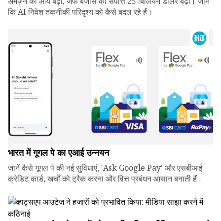
अमेज़न की आय बढ़ी, जेफ बेजोस की संपत्ति 25 बिलियन डॉलर बढ़ी। जानें
कि AI निवेश तकनीकी परिदृश्य को कैसे बदल रहे हैं।
भारत में गूगल पे का एआई उन्नयन
जानें कैसे गूगल पे की नई सुविधाएं, 'Ask Google Pay' और एसबीआई
क्रेडिट कार्ड, खर्चों को ट्रैक करना और वित्त प्रबंधन आसान बनाती हैं।