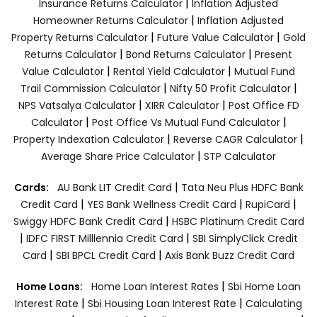
|
Insurance Returns Calculator
Inflation Adjusted
|
Homeowner Returns Calculator
Inflation Adjusted
|
|
Property Returns Calculator
Future Value Calculator
Gold
|
|
Returns Calculator
Bond Returns Calculator
Present
|
|
Value Calculator
Rental Yield Calculator
Mutual Fund
|
|
Trail Commission Calculator
Nifty 50 Profit Calculator
|
|
NPS Vatsalya Calculator
XIRR Calculator
Post Office FD
|
|
Calculator
Post Office Vs Mutual Fund Calculator
|
|
Property Indexation Calculator
Reverse CAGR Calculator
|
Average Share Price Calculator
STP Calculator
|
Cards:
AU Bank LIT Credit Card
Tata Neu Plus HDFC Bank
|
|
|
Credit Card
YES Bank Wellness Credit Card
RupiCard
|
Swiggy HDFC Bank Credit Card
HSBC Platinum Credit Card
|
|
IDFC FIRST Milllennia Credit Card
SBI SimplyClick Credit
|
|
Card
SBI BPCL Credit Card
Axis Bank Buzz Credit Card
|
Home Loans:
Home Loan Interest Rates
Sbi Home Loan
|
|
Interest Rate
Sbi Housing Loan Interest Rate
Calculating