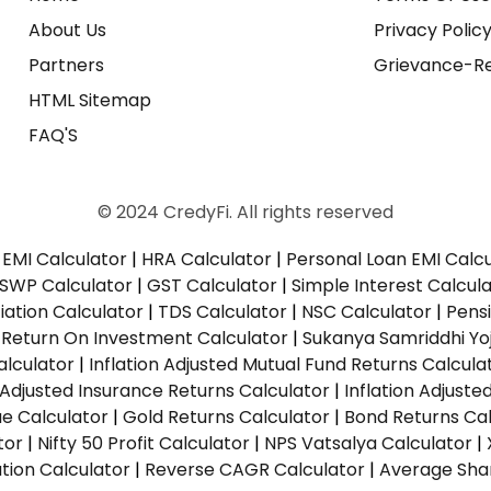
About Us
Privacy Polic
Partners
Grievance-Re
HTML Sitemap
FAQ'S
© 2024 CredyFi. All rights reserved
EMI Calculator
|
HRA Calculator
|
Personal Loan EMI Calc
SWP Calculator
|
GST Calculator
|
Simple Interest Calcul
ation Calculator
|
TDS Calculator
|
NSC Calculator
|
Pens
|
Return On Investment Calculator
|
Sukanya Samriddhi Yo
alculator
|
Inflation Adjusted Mutual Fund Returns Calcula
n Adjusted Insurance Returns Calculator
|
Inflation Adjust
ue Calculator
|
Gold Returns Calculator
|
Bond Returns Cal
tor
|
Nifty 50 Profit Calculator
|
NPS Vatsalya Calculator
|
tion Calculator
|
Reverse CAGR Calculator
|
Average Shar