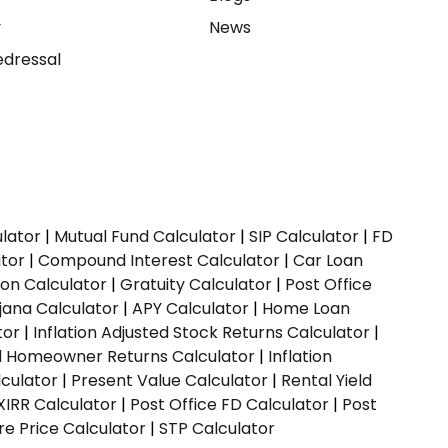
y
News
dressal
ulator
|
Mutual Fund Calculator
|
SIP Calculator
|
FD
ator
|
Compound Interest Calculator
|
Car Loan
ion Calculator
|
Gratuity Calculator
|
Post Office
jana Calculator
|
APY Calculator
|
Home Loan
tor
|
Inflation Adjusted Stock Returns Calculator
|
ed Homeowner Returns Calculator
|
Inflation
culator
|
Present Value Calculator
|
Rental Yield
XIRR Calculator
|
Post Office FD Calculator
|
Post
e Price Calculator
|
STP Calculator