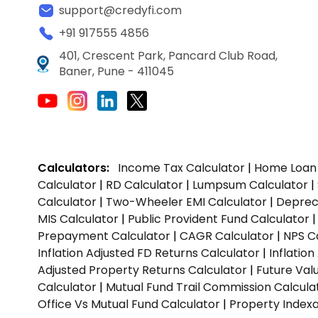
support@credyfi.com
+91 917555 4856
401, Crescent Park, Pancard Club Road,
Baner, Pune - 411045
Calculators:
Income Tax Calculator
|
Home Loan 
Calculator
|
RD Calculator
|
Lumpsum Calculator
|
Calculator
|
Two-Wheeler EMI Calculator
|
Depreci
MIS Calculator
|
Public Provident Fund Calculator
Prepayment Calculator
|
CAGR Calculator
|
NPS C
Inflation Adjusted FD Returns Calculator
|
Inflatio
Adjusted Property Returns Calculator
|
Future Val
Calculator
|
Mutual Fund Trail Commission Calcula
Office Vs Mutual Fund Calculator
|
Property Indexa