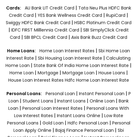
|
Cards:
AU Bank LIT Credit Card
Tata Neu Plus HDFC Bank
|
|
|
Credit Card
YES Bank Wellness Credit Card
RupiCard
|
Swiggy HDFC Bank Credit Card
HSBC Platinum Credit Card
|
|
IDFC FIRST Milllennia Credit Card
SBI SimplyClick Credit
|
|
Card
SBI BPCL Credit Card
Axis Bank Buzz Credit Card
|
Home Loans:
Home Loan Interest Rates
Sbi Home Loan
|
|
Interest Rate
Sbi Housing Loan Interest Rate
Calculating
|
|
Home Loan
State Bank Of India Home Loan Interest Rate
|
|
|
|
Home Loan
Mortgage
Mortgage Loan
House Loans
House Loan Interest Rates
Hdfc Home Loan Interest Rate
|
|
Personal Loans:
Personal Loan
Instant Personal Loan
P
|
|
|
|
Loan
Student Loans
Instant Loans
Online Loan
Bank
|
|
Loan
Personal Loan Interest Rates
Personal Loans With
|
|
Low Interest Rates
Instant Loans Online
Low Rate
|
|
|
Personal Loans
Gold Loan
Hdfc Personal Loan
Personal
|
|
Loan Apply Online
Bajaj Finance Personal Loan
Sbi