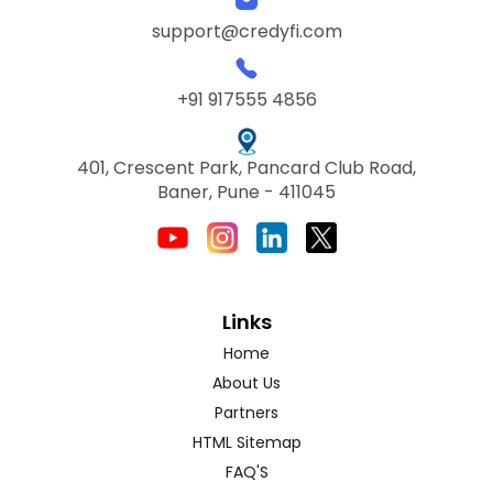
support@credyfi.com
+91 917555 4856
401, Crescent Park, Pancard Club Road,
Baner, Pune - 411045
Links
Home
About Us
Partners
HTML Sitemap
FAQ'S