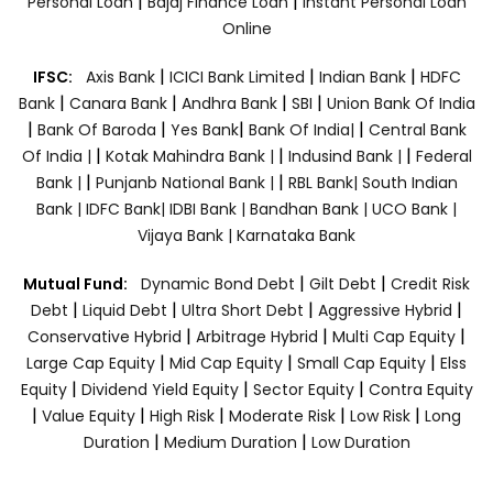
|
|
Personal Loan
Bajaj Finance Loan
Instant Personal Loan
Online
|
|
|
IFSC:
Axis Bank
ICICI Bank Limited
Indian Bank
HDFC
|
|
|
|
Bank
Canara Bank
Andhra Bank
SBI
Union Bank Of India
|
|
|
|
Bank Of Baroda
Yes Bank
Bank Of India|
Central Bank
|
|
|
Of India |
Kotak Mahindra Bank |
Indusind Bank |
Federal
|
|
Bank |
Punjanb National Bank |
RBL Bank|
South Indian
Bank |
IDFC Bank|
IDBI Bank |
Bandhan Bank |
UCO Bank |
Vijaya Bank |
Karnataka Bank
|
|
Mutual Fund:
Dynamic Bond Debt
Gilt Debt
Credit Risk
|
|
|
|
Debt
Liquid Debt
Ultra Short Debt
Aggressive Hybrid
|
|
|
Conservative Hybrid
Arbitrage Hybrid
Multi Cap Equity
|
|
|
Large Cap Equity
Mid Cap Equity
Small Cap Equity
Elss
|
|
|
Equity
Dividend Yield Equity
Sector Equity
Contra Equity
|
|
|
|
|
Value Equity
High Risk
Moderate Risk
Low Risk
Long
|
|
Duration
Medium Duration
Low Duration