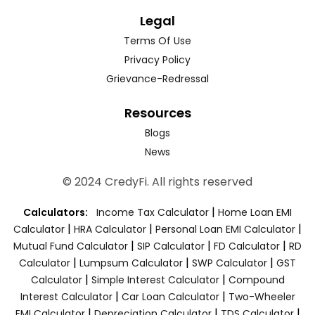
Legal
Terms Of Use
Privacy Policy
Grievance-Redressal
Resources
Blogs
News
© 2024 CredyFi. All rights reserved
|
Calculators:
Income Tax Calculator
Home Loan EMI
|
|
|
Calculator
HRA Calculator
Personal Loan EMI Calculator
|
|
|
Mutual Fund Calculator
SIP Calculator
FD Calculator
RD
|
|
|
Calculator
Lumpsum Calculator
SWP Calculator
GST
|
|
Calculator
Simple Interest Calculator
Compound
|
|
Interest Calculator
Car Loan Calculator
Two-Wheeler
|
|
|
EMI Calculator
Depreciation Calculator
TDS Calculator