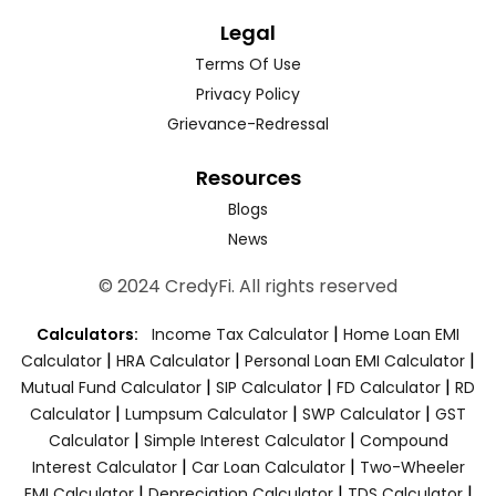
Legal
Terms Of Use
Privacy Policy
Grievance-Redressal
Resources
Blogs
News
© 2024 CredyFi. All rights reserved
|
Calculators:
Income Tax Calculator
Home Loan EMI
|
|
|
Calculator
HRA Calculator
Personal Loan EMI Calculator
|
|
|
Mutual Fund Calculator
SIP Calculator
FD Calculator
RD
|
|
|
Calculator
Lumpsum Calculator
SWP Calculator
GST
|
|
Calculator
Simple Interest Calculator
Compound
|
|
Interest Calculator
Car Loan Calculator
Two-Wheeler
|
|
|
EMI Calculator
Depreciation Calculator
TDS Calculator