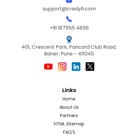
support@credyfi.com
+91 917555 4856
401, Crescent Park, Pancard Club Road,
Baner, Pune - 411045
Links
Home
About Us
Partners
HTML Sitemap
FAQ'S