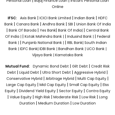
|
|
Personal Loan
Bajaj Finance Loan
Instant Personal Loan
Online
|
|
|
IFSC:
Axis Bank
ICICI Bank Limited
Indian Bank
HDFC
|
|
|
|
Bank
Canara Bank
Andhra Bank
SBI
Union Bank Of India
|
|
|
|
Bank Of Baroda
Yes Bank
Bank Of India|
Central Bank
|
|
|
Of India |
Kotak Mahindra Bank |
Indusind Bank |
Federal
|
|
Bank |
Punjanb National Bank |
RBL Bank|
South Indian
Bank |
IDFC Bank|
IDBI Bank |
Bandhan Bank |
UCO Bank |
Vijaya Bank |
Karnataka Bank
|
|
Mutual Fund:
Dynamic Bond Debt
Gilt Debt
Credit Risk
|
|
|
|
Debt
Liquid Debt
Ultra Short Debt
Aggressive Hybrid
|
|
|
Conservative Hybrid
Arbitrage Hybrid
Multi Cap Equity
|
|
|
Large Cap Equity
Mid Cap Equity
Small Cap Equity
Elss
|
|
|
Equity
Dividend Yield Equity
Sector Equity
Contra Equity
|
|
|
|
|
Value Equity
High Risk
Moderate Risk
Low Risk
Long
|
|
Duration
Medium Duration
Low Duration