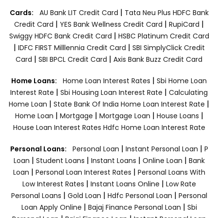
|
Cards:
AU Bank LIT Credit Card
Tata Neu Plus HDFC Bank
|
|
|
Credit Card
YES Bank Wellness Credit Card
RupiCard
|
Swiggy HDFC Bank Credit Card
HSBC Platinum Credit Card
|
|
IDFC FIRST Milllennia Credit Card
SBI SimplyClick Credit
|
|
Card
SBI BPCL Credit Card
Axis Bank Buzz Credit Card
|
Home Loans:
Home Loan Interest Rates
Sbi Home Loan
|
|
Interest Rate
Sbi Housing Loan Interest Rate
Calculating
|
|
Home Loan
State Bank Of India Home Loan Interest Rate
|
|
|
|
Home Loan
Mortgage
Mortgage Loan
House Loans
House Loan Interest Rates
Hdfc Home Loan Interest Rate
|
|
Personal Loans:
Personal Loan
Instant Personal Loan
P
|
|
|
|
Loan
Student Loans
Instant Loans
Online Loan
Bank
|
|
Loan
Personal Loan Interest Rates
Personal Loans With
|
|
Low Interest Rates
Instant Loans Online
Low Rate
|
|
|
Personal Loans
Gold Loan
Hdfc Personal Loan
Personal
|
|
Loan Apply Online
Bajaj Finance Personal Loan
Sbi