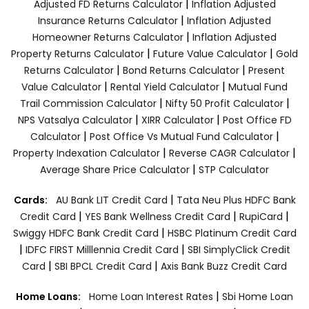
|
Adjusted FD Returns Calculator
Inflation Adjusted
|
Insurance Returns Calculator
Inflation Adjusted
|
Homeowner Returns Calculator
Inflation Adjusted
|
|
Property Returns Calculator
Future Value Calculator
Gold
|
|
Returns Calculator
Bond Returns Calculator
Present
|
|
Value Calculator
Rental Yield Calculator
Mutual Fund
|
|
Trail Commission Calculator
Nifty 50 Profit Calculator
|
|
NPS Vatsalya Calculator
XIRR Calculator
Post Office FD
|
|
Calculator
Post Office Vs Mutual Fund Calculator
|
|
Property Indexation Calculator
Reverse CAGR Calculator
|
Average Share Price Calculator
STP Calculator
|
Cards:
AU Bank LIT Credit Card
Tata Neu Plus HDFC Bank
|
|
|
Credit Card
YES Bank Wellness Credit Card
RupiCard
|
Swiggy HDFC Bank Credit Card
HSBC Platinum Credit Card
|
|
IDFC FIRST Milllennia Credit Card
SBI SimplyClick Credit
|
|
Card
SBI BPCL Credit Card
Axis Bank Buzz Credit Card
|
Home Loans:
Home Loan Interest Rates
Sbi Home Loan