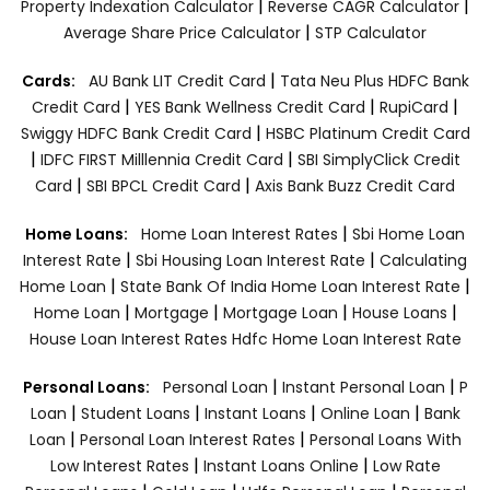
|
|
Property Indexation Calculator
Reverse CAGR Calculator
|
Average Share Price Calculator
STP Calculator
|
Cards:
AU Bank LIT Credit Card
Tata Neu Plus HDFC Bank
|
|
|
Credit Card
YES Bank Wellness Credit Card
RupiCard
|
Swiggy HDFC Bank Credit Card
HSBC Platinum Credit Card
|
|
IDFC FIRST Milllennia Credit Card
SBI SimplyClick Credit
|
|
Card
SBI BPCL Credit Card
Axis Bank Buzz Credit Card
|
Home Loans:
Home Loan Interest Rates
Sbi Home Loan
|
|
Interest Rate
Sbi Housing Loan Interest Rate
Calculating
|
|
Home Loan
State Bank Of India Home Loan Interest Rate
|
|
|
|
Home Loan
Mortgage
Mortgage Loan
House Loans
House Loan Interest Rates
Hdfc Home Loan Interest Rate
|
|
Personal Loans:
Personal Loan
Instant Personal Loan
P
|
|
|
|
Loan
Student Loans
Instant Loans
Online Loan
Bank
|
|
Loan
Personal Loan Interest Rates
Personal Loans With
|
|
Low Interest Rates
Instant Loans Online
Low Rate