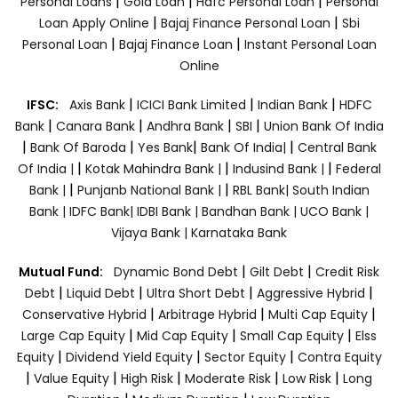
|
|
|
Personal Loans
Gold Loan
Hdfc Personal Loan
Personal
|
|
Loan Apply Online
Bajaj Finance Personal Loan
Sbi
|
|
Personal Loan
Bajaj Finance Loan
Instant Personal Loan
Online
|
|
|
IFSC:
Axis Bank
ICICI Bank Limited
Indian Bank
HDFC
|
|
|
|
Bank
Canara Bank
Andhra Bank
SBI
Union Bank Of India
|
|
|
|
Bank Of Baroda
Yes Bank
Bank Of India|
Central Bank
|
|
|
Of India |
Kotak Mahindra Bank |
Indusind Bank |
Federal
|
|
Bank |
Punjanb National Bank |
RBL Bank|
South Indian
Bank |
IDFC Bank|
IDBI Bank |
Bandhan Bank |
UCO Bank |
Vijaya Bank |
Karnataka Bank
|
|
Mutual Fund:
Dynamic Bond Debt
Gilt Debt
Credit Risk
|
|
|
|
Debt
Liquid Debt
Ultra Short Debt
Aggressive Hybrid
|
|
|
Conservative Hybrid
Arbitrage Hybrid
Multi Cap Equity
|
|
|
Large Cap Equity
Mid Cap Equity
Small Cap Equity
Elss
|
|
|
Equity
Dividend Yield Equity
Sector Equity
Contra Equity
|
|
|
|
|
Value Equity
High Risk
Moderate Risk
Low Risk
Long